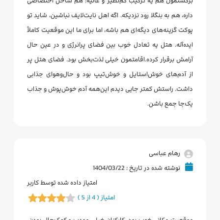
برگشتمون هم یه ترکیب کم‌نظیر و عالیه: هم ساحل اختصاصی
داره، هم به بنگلا رود نزدیکه. اگه اهل نایت‌لایف نباشین، شاید تو
پوکت گزینه‌های دیگه‌ای هم باشه، اما برای ما این موقعیت کاملاً
ایده‌آله. هتل یه تعادل خوب بین فضای پرانرژی و در عین حال
آرامش برقرار کرده.اقامتمون خیلی لذت‌بخش بود. فضای هتل پر
از آدم‌های خوش‌استایل و خوش‌تیپ بود و حال‌وهوای جذابی
داشت. راستش کمتر جایی دیدم این‌همه آدم خوش‌پوش و جذاب
یک‌جا جمع باشن.
رهام عباسی
نوشته شده در تاریخ : 1404/03/22
امتیاز داده شده توسط کاربر
امتیاز ( 4 از 5 )
موقعیت مکانی خوب بود، کارکنان خیلی مودب و کمک‌حال بودن،