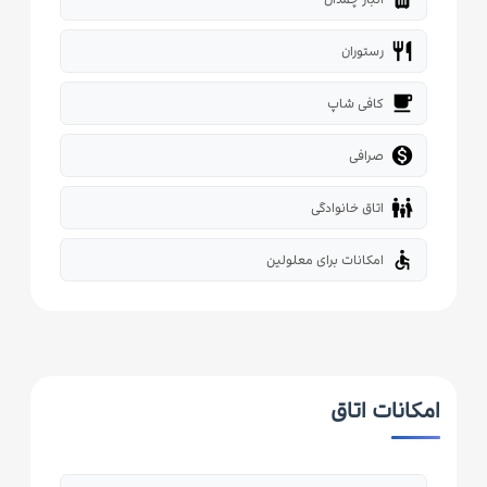
restaurant
رستوران
local_cafe
کافی شاپ

صرافی
family_restroom
اتاق خانوادگی
accessible
امکانات برای معلولین
امکانات اتاق