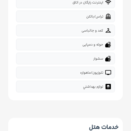
wifi
اینترنت رایگان در اتاق
balcony
تراس/بالکن
checkroom
کمد و جالباسی
dry
حوله و دمپایی
dry
سشوار
tv
تلوزیون/ماهواره
bathroom
لوازم بهداشتي
خدمات هتل