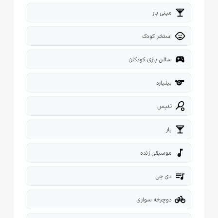
local_bar
مینی بار
child_care
استخر کودک
sports_esports
سالن بازی کودکان
sport
بیلیارد
sports_tennis
تنیس
local_bar
بار
music_note
موسیقی زنده
queue_music
دی جی
pedal_bike
دوچرخه سواری