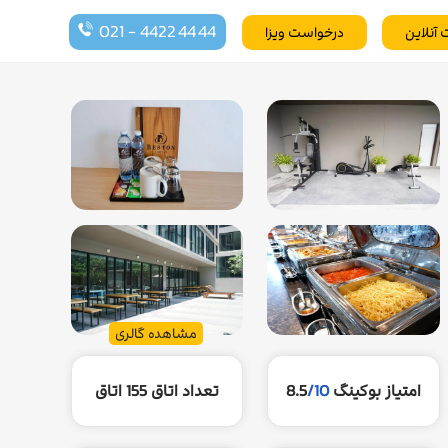
021 - 4422 44 44
 آنلاین
درخواست ویزا
مشاهده گالری
امتیاز بوکینگ
/10
8.5
تعداد اتاق
155 اتاق