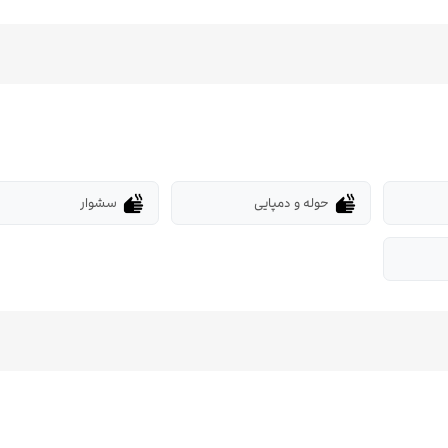
حوله و دمپایی
سشوار
dry
dry