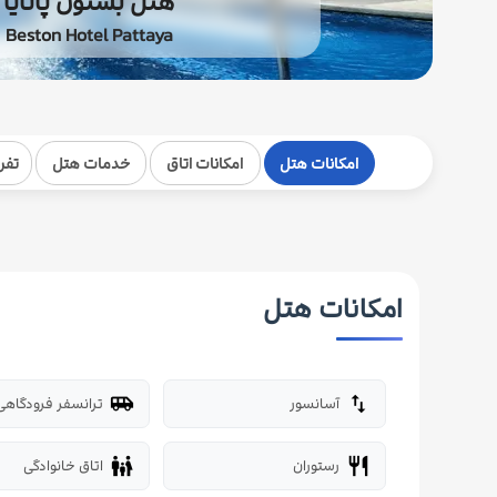
هتل بستون پاتایا
Beston Hotel Pattaya
امکانات هتل
امکانات اتاق
خدمات هتل
تفر
امکانات هتل
آسانسور
ترانسفر فرودگاهی
airport_shuttle
import_export
رستوران
اتاق خانوادگی
family_restroom
restaurant