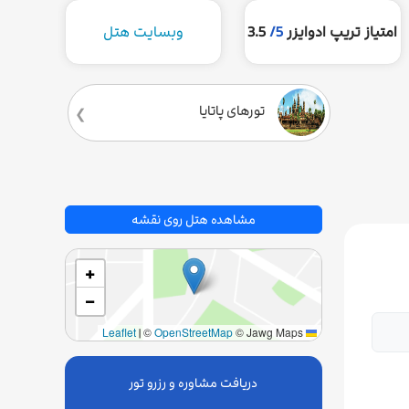
امتیاز تریپ ادوایزر
5/
3.5
وبسایت هتل
تورهای پاتایا
مشاهده هتل روی نقشه
+
−
|
©
OpenStreetMap
© Jawg Maps
Leaflet
دریافت مشاوره و رزرو تور