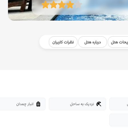
یحات هتل
درباره هتل
نظرات کاربران
نزدیک به ساحل
انبار چمدان
luggage
beach_access