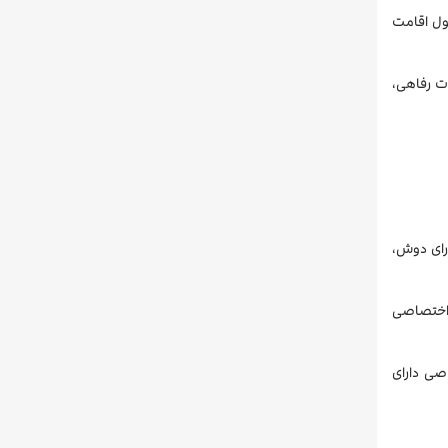
ول اقامت
شده است. در کل، هتل Beston Pattaya با ارائه امکانات رفاهی،
ارای دوش،
ام اختصاصی
اصی دارای