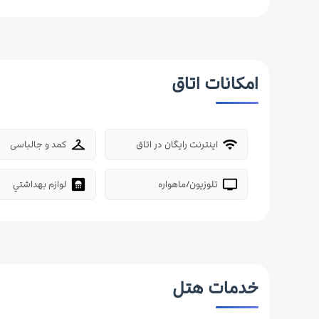
امکانات اتاق
اینترنت رایگان در اتاق
کمد و جالباسی
checkroom
wifi
تلوزیون/ماهواره
لوازم بهداشتي
bathroom
tv
خدمات هتل