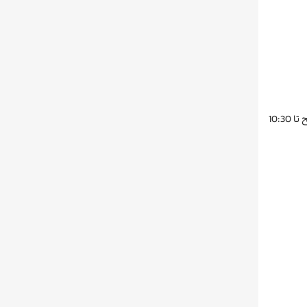
در رستوران هتل بستون پاتایا، شما فرصت خواهید داشت که از یک وعده غذایی رضایت‌بخش بهره‌مند شوید. صبحانه قاره‌ای، هر روز از ساعت 6 صبح تا 10:30