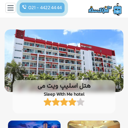
021 - 4422 44 44
هتل اسلیپ ویت می
Sleep With Me hotel