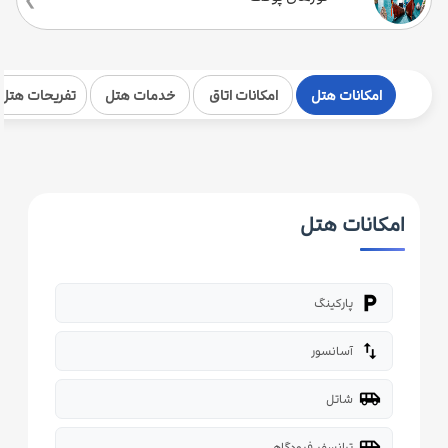
امکانات هتل
امکانات اتاق
خدمات هتل
تفریحات هتل
امکانات هتل
local_parking
پارکینگ
import_export
آسانسور
airport_shuttle
شاتل
airport_shuttle
ترانسفر فرودگاهی