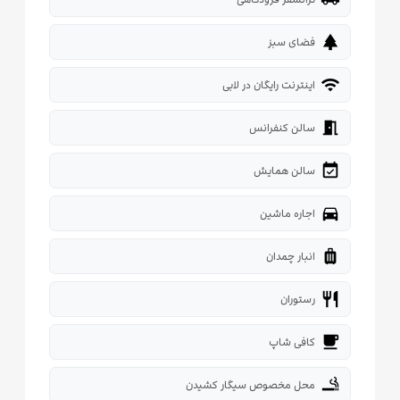
park
فضای سبز
wifi
اینترنت رایگان در لابی
meeting_room
سالن کنفرانس
event_available
سالن همایش
directions_car
اجاره ماشین
luggage
انبار چمدان
restaurant
رستوران
local_cafe
کافی شاپ
smoking_rooms
محل مخصوص سیگار کشیدن