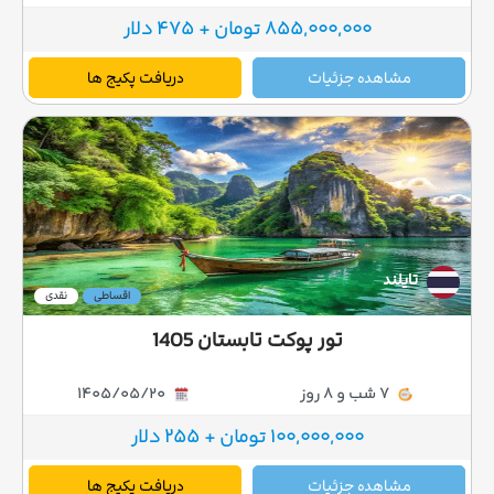
855,000,000 تومان + 475 دلار
مشاهده جزئیات
دریافت پکیج ها
تایلند
اقساطی
نقدی
تور پوکت تابستان 1405
7 شب و 8 روز
1405/05/20
100,000,000 تومان + 255 دلار
مشاهده جزئیات
دریافت پکیج ها