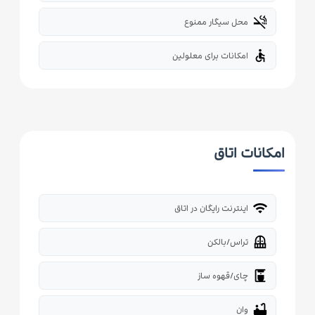
smoke_free
محل سیگار ممنوع
accessible
امکانات برای معلولین
امکانات اتاق
wifi
اینترنت رایگان در اتاق
balcony
تراس/بالکن
coffee_maker
چای/قهوه ساز
bathtub
وان