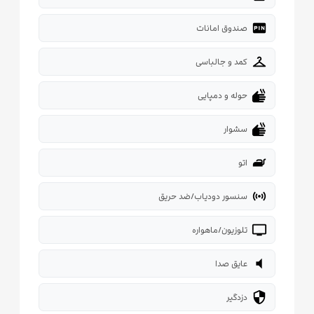
fiber_pin
صندوق امانات
checkroom
کمد و جالباسی
dry
حوله و دمپایی
dry
سشوار
iron
اتو
sensors
سنسور دودیاب/ضد حریق
tv
تلوزیون/ماهواره
volume_mute
عایق صدا
security
دزدگیر