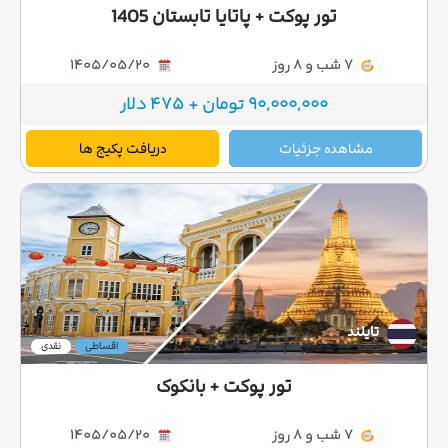
تور پوکت + پاتایا تابستان 1405
7 شب و 8 روز
1405/05/20
90,000,000 تومان + 475 دلار
مشاهده جزئیات
دریافت پکیج ها
تایلند
اقساطی
نقدی
تور پوکت + بانکوک
7 شب و 8 روز
1405/05/20