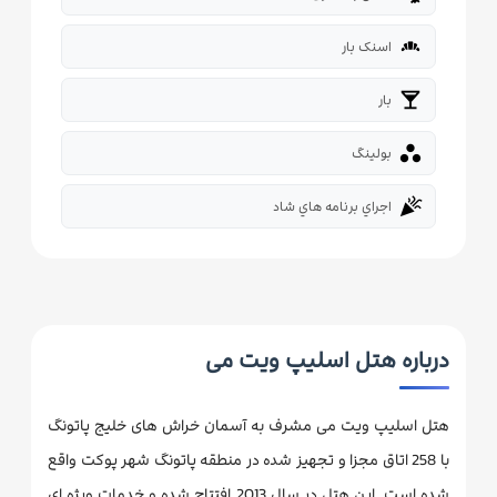
bakery_dining
اسنک بار
local_bar
بار

بولینگ
celebration
اجراي برنامه هاي شاد
درباره هتل اسلیپ ویت می
هتل اسلیپ ویت می مشرف به آسمان خراش های خلیج پاتونگ
با 258 اتاق مجزا و تجهیز شده در منطقه پاتونگ شهر پوکت واقع
شده است. این هتل در سال 2013 افتتاح شده و خدمات ویژه ای