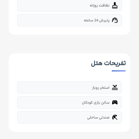
cleaning_services
نظافت روزانه
support_agent
پذیرش 24 ساعته
تفریحات هتل
pool
استخر روباز
sports_esports
سالن بازی کودکان
beach_access
صندلی ساحلی