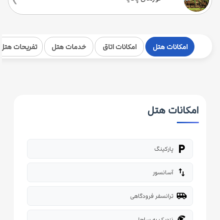
امکانات هتل
امکانات اتاق
خدمات هتل
تفریحات هتل
امکانات هتل
local_parking
پارکینگ
import_export
آسانسور
airport_shuttle
ترانسفر فرودگاهی
beach_access
نزدیک به ساحل