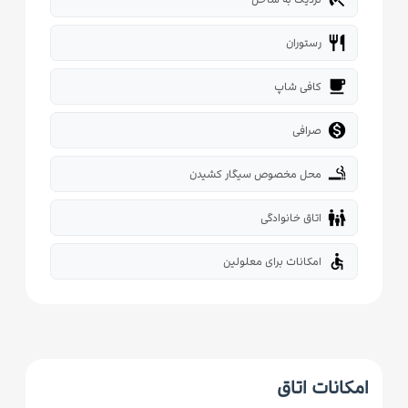
restaurant
رستوران
local_cafe
کافی شاپ

صرافی
smoking_rooms
محل مخصوص سیگار کشیدن
family_restroom
اتاق خانوادگی
accessible
امکانات برای معلولین
امکانات اتاق