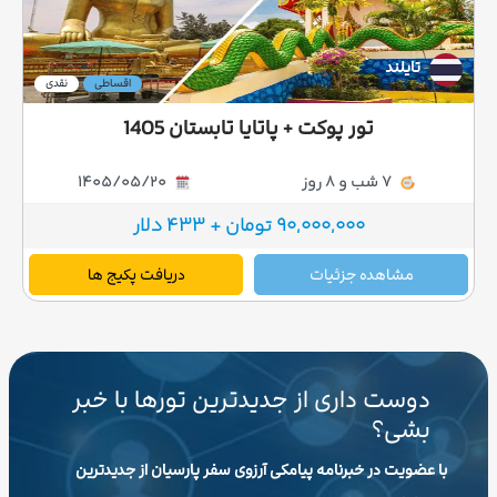
تایلند
اقساطی
نقدی
تور پوکت + پاتایا تابستان 1405
7 شب و 8 روز
1405/05/20
90,000,000 تومان + 433 دلار
مشاهده جزئیات
دریافت پکیج ها
دوست داری از جدیدترین تورها با خبر
بشی؟
با عضویت در خبرنامه پیامکی آرزوی سفر پارسیان از جدیدترین