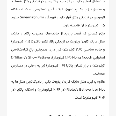
جاده‌های اصلی دارد. مراکز خرید و تفریحی در نزدیکی هتل هستند
و ساحل نیز با یک پیاده‌روی کوتاه قابل دسترسی است. ایستگاه
اتوبوس در نزدیکی هتل قرار دارد و فرودگاه Suvarnabhumi حدود
۱۲۵ کیلومتر با آن فاصله دارد.
برای کسانی که قصد بازدید از جاذبه‌های محبوب پاتایا را دارند،
هتل مایک گاردن ریزورت در نزدیکی بازار لانفو ناکلوئا (۲.۱ کیلومتر)
و جاده ساحلی (۲.۷ کیلومتر) قرار دارد. همچنین باغ گیاه‌شناسی
استوایی Nong Nooch (۱.۳ کیلومتر)، Tiffany's Show Pattaya (۱
کیلومتر) و بازار شناور پاتایا (۱.۴ کیلومتر) نیز به راحتی در دسترس
هستند.
علاوه بر این، هتل مایک گاردن ریزورت یکی از نزدیک‌ترین هتل‌ها به
Ripley's Believe It or Not (در ۲.۹۴ کیلومتری) و اسکله پاتایا (در
۴.۰۲ کیلومتری) است.