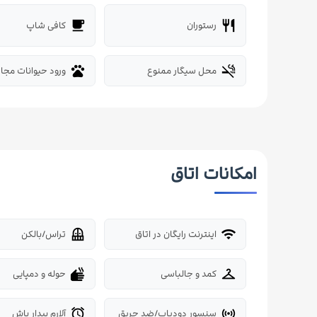
رستوران
کافی شاپ
local_cafe
restaurant
محل سیگار ممنوع
ورود حیوانات مجاز
pets
smoke_free
امکانات اتاق
اینترنت رایگان در اتاق
تراس/بالکن
balcony
wifi
کمد و جالباسی
حوله و دمپایی
dry
checkroom
سنسور دودیاب/ضد حریق
آلارم بیدار باش
alarm
sensors