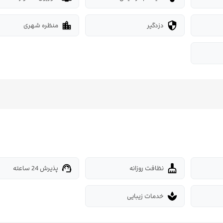
دزدگیر
منظره شهری
location_city
security
نظافت روزانه
پذیرش 24 ساعته
support_agent
cleaning_services
خدمات زیبایی
spa