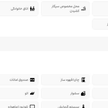
محل مخصوص سیگار
اتاق خانوادگی
family_restroom
smoking_rooms
کشیدن
چای/قهوه ساز
صندوق امانات
fiber_pin
coffee_maker
سشوار
اتو
iron
dry
سیستم گرمایش
تلوزیون/ماهواره
tv
thermostat