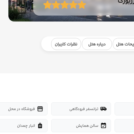
زبورگ
یحات هتل
درباره هتل
نظرات کاربران
ترانسفر فرودگاهی
فروشگاه در محل
storefront
airport_shuttle
سالن همایش
انبار چمدان
luggage
event_available