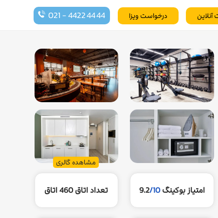
021 - 4422 44 44
 آنلاین
درخواست ویزا
مشاهده گالری
امتیاز بوکینگ
/10
9.2
تعداد اتاق
460 اتاق