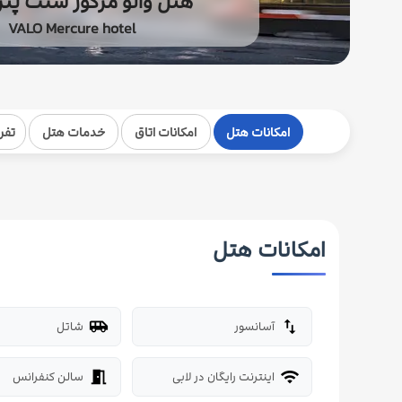
هتل والو مرکور سنت پتر
VALO Mercure hotel
امکانات هتل
امکانات اتاق
خدمات هتل
تفر
امکانات هتل
آسانسور
شاتل
airport_shuttle
import_export
اینترنت رایگان در لابی
سالن کنفرانس
meeting_room
wifi