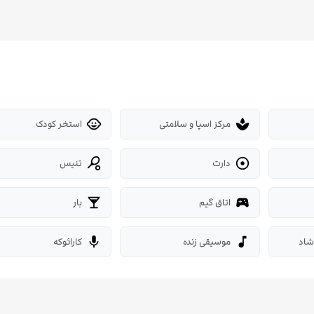
مرکز اسپا و سلامتی
استخر کودک
child_care
spa
دارت
تنیس
sports_tennis

اتاق گیم
بار
local_bar
sports_esports
شاد
موسیقی زنده
کارائوکه
mic
music_note