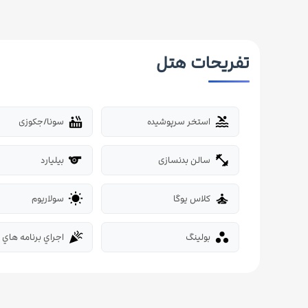
تفریحات هتل
استخر سرپوشیده
سونا/جکوزی
hot_tub
pool
سالن بدنسازی
بیلیارد
sports_billiards
fitness_center
کلاس یوگا
سولاريوم
wb_sunny
self_improvement
بولینگ
اجراي برنامه هاي 
celebration
