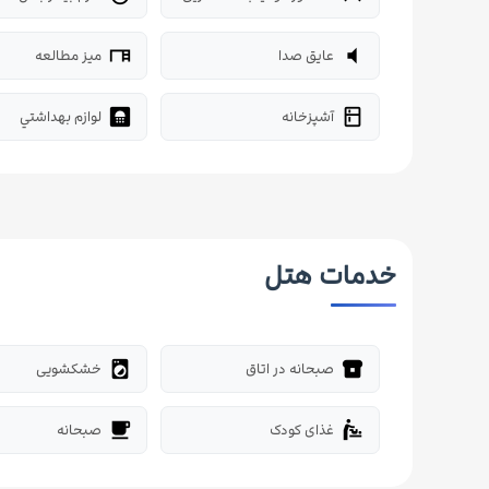
عایق صدا
میز مطالعه
desk
volume_mute
آشپزخانه
لوازم بهداشتي
bathroom
kitchen
خدمات هتل
صبحانه در اتاق
خشکشویی
local_laundry_service
breakfast_dining
غذای کودک
صبحانه
free_breakfast
baby_changing_station