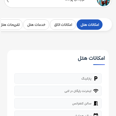
امکانات هتل
امکانات اتاق
خدمات هتل
تفریحات هتل
امکانات هتل
local_parking
پارکینگ
wifi
اینترنت رایگان در لابی
meeting_room
سالن کنفرانس
event_available
سالن همایش