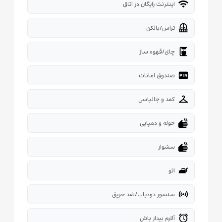
wifi
اینترنت رایگان در اتاق
balcony
تراس/بالکن
coffee_maker
چای/قهوه ساز
fiber_pin
صندوق امانات
checkroom
کمد و جالباسی
dry
حوله و دمپایی
dry
سشوار
iron
اتو
sensors
سنسور دودیاب/ضد حریق
alarm
آلارم بیدار باش