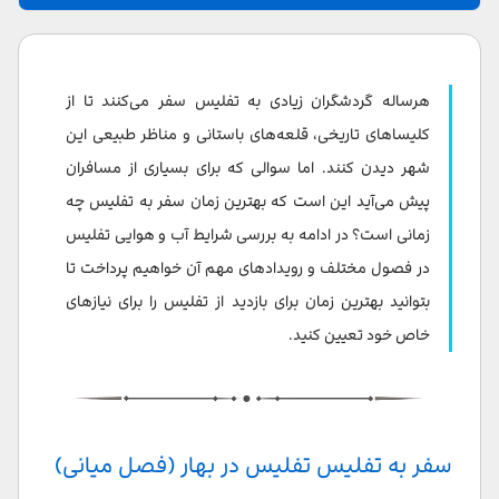
مارس (اواسط اسفند تا اواسط فروردین)
آپریل (اواسط فروردین تا اواسط اردیبهشت)
هرساله گردشگران زیادی به تفلیس سفر می‌کنند تا از
مه (اواسط اردیبهشت تا اواسط خرداد)
کلیساهای تاریخی، قلعه‌های باستانی و مناظر طبیعی این
شهر دیدن کنند. اما سوالی که برای بسیاری از مسافران
سفر به تفلیس در تابستان (فصل اوج)
پیش می‌آید این است که بهترین زمان سفر به تفلیس چه
ژوئن (اواسط خرداد تا اواسط تیر)
زمانی است؟ در ادامه به بررسی شرایط آب و هوایی تفلیس
در فصول مختلف و رویدادهای مهم آن خواهیم پرداخت تا
جولای و آگوست (اواسط تیر تا اواسط شریور)
بتوانید بهترین زمان برای بازدید از تفلیس را برای نیازهای
اگر با گرما مشکلی ندارید می‌توانید در این ماه‌های جولای و
خاص خود تعیین کنید.
آگوست به تفلیس سفر کنید. در جولای شهر میزبان یک
جشنواره سنتی مردمی به نام Art Gene در موزه قوم‌نگاری
تفلیس است که در آن گروه‌های موسیقی محلی و گروه‌های
رقص کنسرت برگزار می‌کنند.
سفر به تفلیس تفلیس در بهار (فصل میانی)