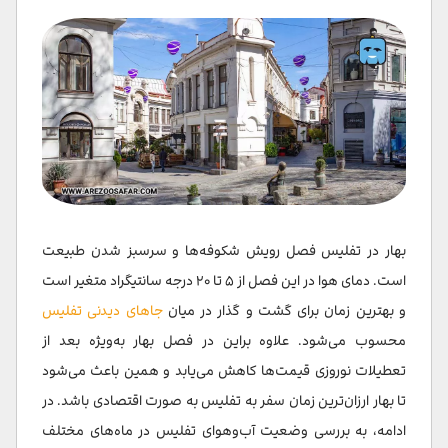
سفر به تفلیس در پاییز (فصل میانی)
سپتامبر (اواسط شهریور تا اواسط مهر)
اکتبر (اواسط مهر تا اواسط آبان)
سفر به تفلیس در زمستان ( فصل خلوت )
نوامبر و دسامبر (اواسط آبان تا اواسط دی)
ژانویه و فوریه ( اواسط دی تا اواسط اسفند)
بهار در تفلیس فصل رویش شکوفه‌ها و سرسبز شدن طبیعت
سخن پایانی
است. دمای هوا در این فصل از ۵ تا ۲۰ درجه سانتیگراد متغیر است
سوالات متداول
و بهترین زمان برای گشت و گذار در میان
جاهای دیدنی تفلیس
محسوب می‌شود. علاوه براین در فصل بهار به‌ویژه بعد از
تعطیلات نوروزی قیمت‌ها کاهش می‌یابد و همین باعث می‌شود
تا بهار ارزان‌ترین زمان سفر به تفلیس به صورت اقتصادی باشد. در
ادامه، به بررسی وضعیت آب‌وهوای تفلیس در ماه‌های مختلف