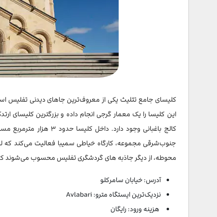
پله های بیتلمی
مجسمه مادر گرجستان
برج ساعت و تئاتر عروسکی رزو گابریادزه
راه آهن فانیکولار تفلیس
سخن پایانی
سوالات متداول
این کلیسا را یک معمار گرجی انجام داده و بزرگترین کلیسای
جنوب‌شرقی مجموعه، کارگاه خیاطی سمیبا فعالیت می‌کند که ل
محوطه، از دیگر جاذبه های گردشگری تفلیس محسوب می‌شوند که 
آدرس: خیابان سامرکلو
نزدیک‌ترین ایستگاه مترو: Avlabari
هزینه ورود: رایگان