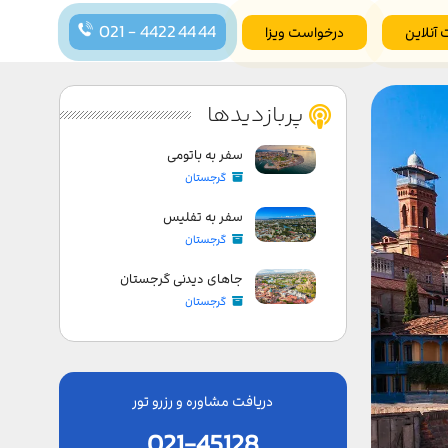
021 - 4422 44 44
 آنلاین
درخواست ویزا
پربازدیدها
سفر به باتومی
گرجستان
سفر به تفلیس
گرجستان
جاهای دیدنی گرجستان
گرجستان
دریافت مشاوره و رزرو تور
021-45128