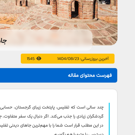
جاه
آخرین بروزرسانی:
1404/08/23
1545
فهرست محتوای مقاله
کلیسای جامع تثلیث
پل صلح
چند سالی است که تفلیس، پایتخت زیبای گرجستان، حسابی بین 
قلعه ناریکالا و کلیسای سنت نیکلاس
گردشگران زیادی را جذب می‌کند. اگر دنبال یک سفر متفاوت، ج
در این مطلب قرار است شما را با مهم‌ترین جاهای دیدنی تفلیس
تندیس یادمان تاریخ گرجستان
دسترسی با مترو را هم بگوییم.