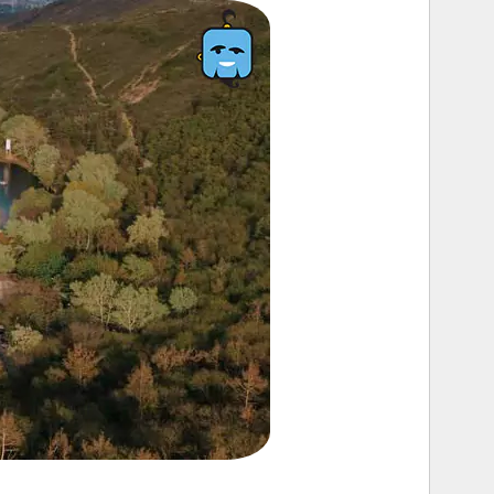
44- کلیسای گرگتی ترینیتی در فاصله 3 ساعتی تفلیس
45- کلیسای متخی در شهر قدیم تفلیس
46- کلیسای جامع سوتیتسخولی
47- کلیسای جواری
48- کلیسا جامع سیونی در تفلیس
49- کلیسا آنچیسخاتی
50- کلیسای جامع سنت جورج
جاهای تفریحی گرجستان
51- پارک مرکزی برجومی
52- پارک متاتسمیندا در تفلیس