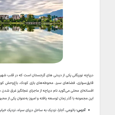
جاهای دیدنی گرجستان و جاذبه های تاریخی
14- بازار میدان تفلیس
15- قلعه ناریکالا در تفلیس
16- قلعه رباتی در شهر آخالتسیخه
17- قلعه آنانوری
18- حمام گوگردی معروف تفلیس
19- یادمان تاریخ گرجستان در تفلیس
دریاچه نوریگلی یکی از دیدنی‌ های گرجستان است که در قلب شهر با
20- مجسمه علی و نینو در باتومی
قایق‌سواری، فضاهای سبز، محوطه‌های بازی کودک، باغ‌وحش کوچک
21- مجسمه مادر گرجستان در تفلیس
افسانه‌ای محلی می‌گوید نام دریاچه از ماجرای غم‌انگیز غرق شدن
این مجموعه با گذر زمان توسعه یافته و امروز به‌عنوان یکی از م
22- پل صلح تفلیس
آدرس:
باتومی، آجارا، نزدیک به ساحل دریای سیاه، نزدیک خیا
23- موزه باستان‌ شناسی باتومی