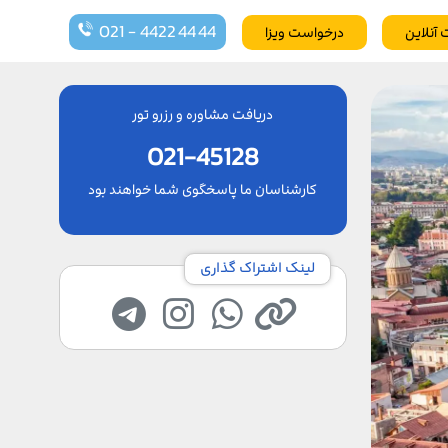
021 - 4422 44 44
 آنلاین
درخواست ویزا
دریافت مشاوره و رزرو تور
021-45128
کارشناسان ما پاسخگوی شما خواهند بود
لینک اشتراک گذاری