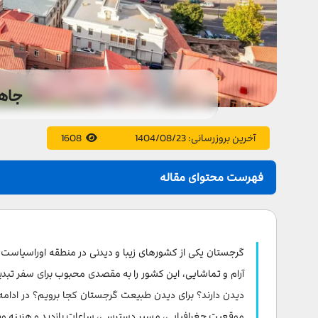
جاه
آخرین بروزرسانی:
1404/08/23
1608
فهرست محتوای مقاله
طبیعت گرجستان و جاذبه های طبیعی آن
1- دریاچه نوریگلی باتومی
گرجستان یکی از کشورهای زیبا و دیدنی در منطقه اوراسیاست.
2- دریاچه لیسی تفلیس
آرام و تماشایی، این کشور را به مقصدی محبوب برای سفر تبدی
دیدن دارند؟ برای دیدن طبیعت گرجستان کجا برویم؟ در ادامه
3- دریاچه لاک پشت
موقعیت جغرافیایی، مسیر دسترسی، ساعات بازدید و هزینه ورودی 