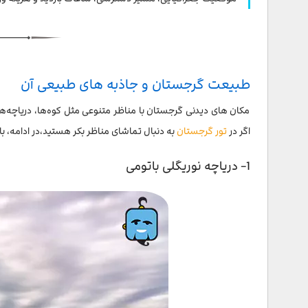
4- غار ساتاپلیا در نزدیکی شهر کوتائیسی
5- غار پرومتئوس در نزدیکی شهر کوتائیسی
6- غار ملوری در نزدیکی شهر کوتائیسی
طبیعت گرجستان و جاذبه های طبیعی آن
7- پارک ملی توشتی
مکان های دیدنی گرجستان با مناظر متنوعی مثل کوه‌ها، دریاچه‌ها،
اگر در
تور گرجستان
به دنبال تماشای مناظر بکر هستید،در ادامه، ب
8- دره مارتویلی
9- دره اوکاتسه
1- دریاچه نوریگلی باتومی
10- دره ترسو
11- آبشار و پل ماخونتستی
12- پارک ملی مترالا
13- سوانتی مقصدی کوهستانی