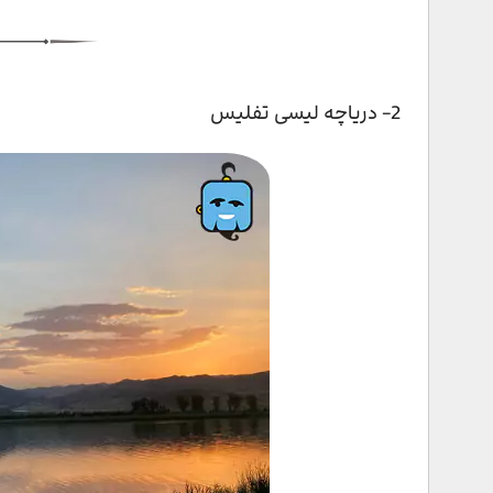
24- باغ گیاه‌ شناسی باتومی
25- شهر غاری واردزیا
2- دریاچه لیسی تفلیس
26- موزه الن آخولدیانی
27- موزه ملی گرجستان
28- موزه دادیانی
29- موزه تاریخ تفلیس
30- موزه چاپخانه زیرزمینی استالین
31- سردابه‌های آناتوری
32- میدان پیازا
33- برج الفبا