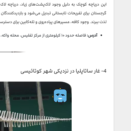
این دریاچه کوچک به دلیل وجود لاک‌پشت‌های زیاد، دریاچه لا
53- پارک ریکه تفلیس
گرجستان برای تفریحات تابستانی تبدیل می‌شود و بازدیدکنندگان می
54- میدان آزادی و خیابان روستا ولی
لذت ببرند. وجود کافه، مسیرهای پیاده‌روی و تله‌کابین برای دسترس
55- سالن تئاتر گابریادزه
آدرس:
فاصله حدود ۱۰ کیلومتری از مرکز تفلیس، محله واکه، نزدیک سفارت ایران در تفلیس
سخن پایانی
4- غار ساتاپلیا در نزدیکی شهر کوتائیسی