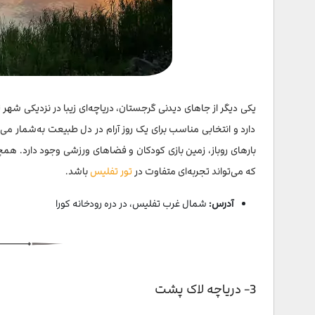
34- تندیس مدیا
35- تندیس پادشاه واختانگ یکم
36- اوپلیستسیخه؛ شهری سنگی بین تفلیس و باتومی
کلیساها و صومعه های گرجستان
37- صومعه گلاتی
دارد و انتخابی مناسب برای یک روز آرام در دل طبیعت به‌شمار می‌ر
بارهای روباز، زمین بازی کودکان و فضاهای ورزشی وجود دارد. همچ
38- مسجد باتومی
که می‌تواند تجربه‌ای متفاوت در
تور تفلیس
باشد.
39- صومعه موتسامتا
آدرس:
شمال غرب تفلیس، در دره رودخانه کورا
40- صومعه بودبه
41- کنیسه بزرگ تفلیس
42- مسجد جامع تفلیس
3- دریاچه لاک پشت
43- کلیسای جامع تثلیث در تفلیس