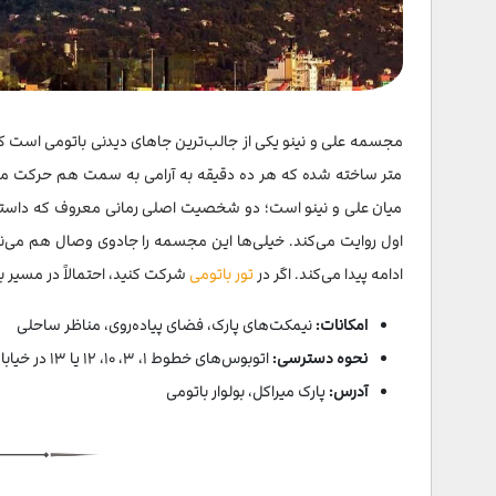
ساعت ستاره شناسی باتومی
میدان اروپا
مجسمه علی و نینو یکی از جالب‌ترین جاهای دیدنی باتومی است ک
تله کابین آرگو باتومی
متر ساخته شده که هر ده دقیقه به آرامی به سمت هم حرکت می‌کن
فواره های رقصان باتومی
میان علی و نینو است؛ دو شخصیت اصلی رمانی معروف که داستان
ساحل باتومی گرجستان
اول روایت می‌کند. خیلی‌ها این مجسمه را جادوی وصال هم می‌نا
ادامه پیدا می‌کند. اگر در
تور باتومی
شرکت کنید، احتمالاً در مسیر ب
سخن پایانی
امکانات:
نیمکت‌های پارک، فضای پیاده‌روی، مناظر ساحلی
نحوه دسترسی:
اتوبوس‌های خطوط ۱، ۳، ۱۰، ۱۲ یا ۱۳ در خیابان روستاولی (نزدیک میدان اروپا) توقف دارند
آدرس:
پارک میراکل، بولوار باتومی