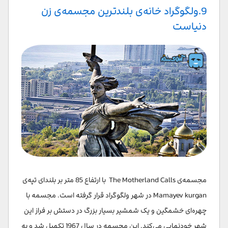
9.ولگوگراد خانه‌ی بلندترین مجسمه‌ی زن
دنیاست
مجسمه‌ی The Motherland Calls با ارتفاع 85 متر بر بلندای تپه‌ی
Mamayev kurgan در شهر ولگوگراد قرار گرفته است. مجسمه با
چهره‌ای خشمگین و یک شمشیر بسیار بزرگ در دستش بر فراز این
شهر خودنمایی می‌کند. این مجسمه در سال 1967 تکمیل شد و به