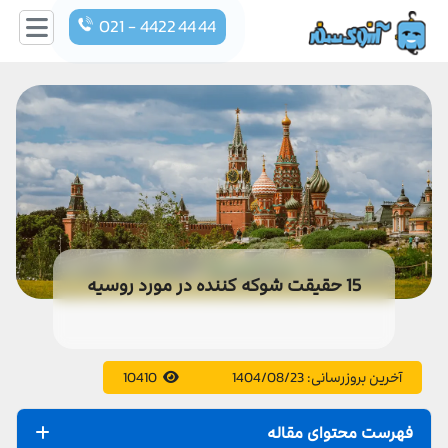
021 - 4422 44 44
15 حقیقت شوکه کننده در مورد روسیه
آخرین بروزرسانی:
1404/08/23
10410
فهرست محتوای مقاله