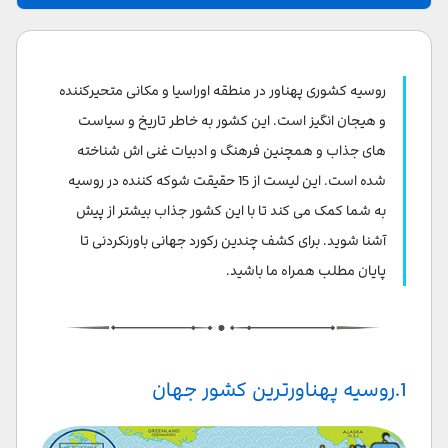
1.روسیه پهناورترین کشور جهان
2.طولانی‌ترین راه آهن جهان
روسیه کشوری پهناور در منطقه اوراسیا و مکانی متحیرکننده
3.مسکو بزرگترین شهر اروپا
و هیجان انگیز است. این کشور به خاطر تاریخ و سیاست
های جذاب و همچنین فرهنگ و ادبیات غنی اش شناخته
4.مترو مسکو، یکی از شلوغترین متروهای دنیاست
شده است. این لیست از 15 حقیقت شوکه کننده در روسیه
5.اولین مسافر فضایِ جهان روسی بود
به شما کمک می کند تا با این کشور جذاب بیشتر از پیش
آشنا شوید. برای کشف چندین رکورد جهانی باورنکردنی تا
6.یک پنجم درختان جهان در روسیه است
پایان مطلب همراه ما باشید.
7.گربه‌ها; در استخدام موزه
8.برای دیدن موزه‌ی هرمیتاژ 6 سال زمان لازم است!
9.ولگوگراد خانه‌ی بلندترین مجسمه‌ی زن دنیاست
1.روسیه پهناورترین کشور جهان
10.روسیه مهد ادبیات جهان است