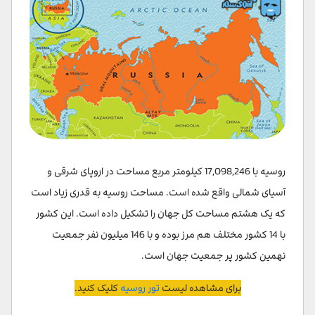
11.روسیه دارای 12 آتشفشان فعال است
12.آلاسکا فروخته شد
13.روسیه 11 منطقه زمانی دارد
14.پر آب‌ترین دریاچه دنیا در روسیه است
15.روس ها لبخند نمی‌زنند
روسیه با 17,098,246 کیلومتر مربع مساحت در اروپای شرقی و
آسیای شمالی واقع شده است. مساحت روسیه به قدری زیاد است
که یک هشتم مساحت کل جهان را تشکیل داده است. این کشور
با 14 کشور مختلف هم مرز بوده و با 146 میلیون نفر جمعیت
نهمین کشور پر جمعیت جهان است.
برای مشاهده لیست
تور روسیه
کلیک کنید.