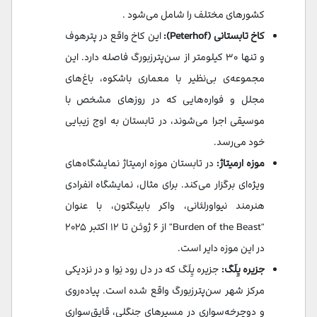
کشورهای مختلف را شامل می‌شود .
کاخ تابستانی (Peterhof):
این کاخ واقع در پترهوف
و تنها ۳۰ کیلومتر از سن‌پترزبورگ فاصله دارد. این
مجموعه‌ی بی‌نظیر با معماری باشکوه، باغ‌های
مجلل و فواره‌هایی که در روزهای مشخص با
موسیقی اجرا می‌شوند، در تابستان به اوج زیبایی
خود می‌رسد.
موزه ارمیتاژ:
در تابستان موزه ارمیتاژ نمایشگاه‌های
ویژه‌ای برگزار می‌کند. برای مثال، نمایشگاه انفرادی
هنرمند نیواورلئانی، واکر بابینگتون، با عنوان
"Burden of the Beast" از ۶ ژوئن تا ۱۲ اکتبر ۲۰۲۵
در این موزه دایر است.
جزیره یِلَگ:
جزیره یِلَگ که در دل رود نِوا و در نزدیکی
مرکز شهر سن‌پترزبورگ واقع شده است. پیاده‌روی
و دوچرخه‌سواری در مسیرهای جنگلی، قایق‌سواری