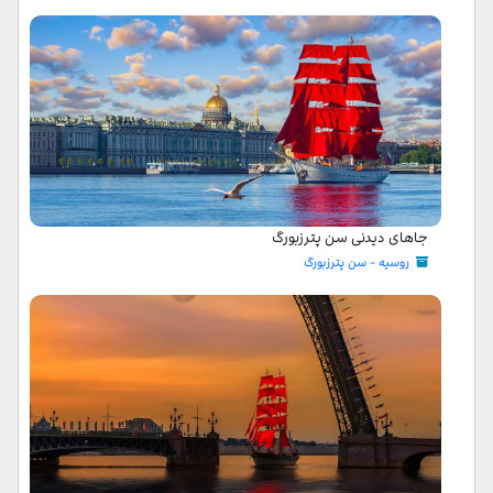
جاهای دیدنی سن پترزبورگ
روسیه - سن پترزبورگ