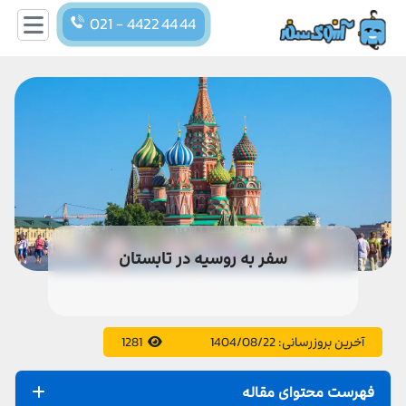
021 - 4422 44 44
سفر به روسیه در تابستان
آخرین بروزرسانی:
1404/08/22
1281
فهرست محتوای مقاله