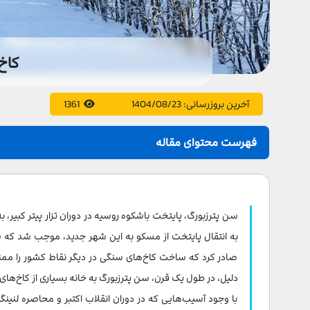
کاخ
آخرین بروزرسانی:
1404/08/23
1361
فهرست محتوای مقاله
کاخ زمستانی یا موزه هرمیتاژ
کاخ کاترین
سن پترزبورگ، پایتخت باشکوه روسیه در دوران تزار پیتر کبیر، ب
کاخ پترهوف
به انتقال پایتخت از مسکو به این شهر جدید، موجب شد که سن
صادر کرد که ساخت کاخ‌های سنگی در دیگر نقاط کشور را ممن
کاخ یوسوفوف
دلیل، در طول یک قرن، سن پترزبورگ به خانه بسیاری از کاخ‌ها
با وجود آسیب‌هایی که در دوران انقلاب اکتبر و محاصره لنینگر
کاخ پاولوفسک