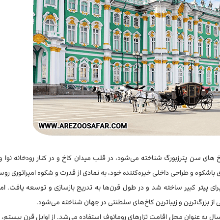
اخ های سن پترزبورگ شناخته می‌شود، در قلب میدان کاخ و در کنار رودخانه نوا 
 باشکوه و طراحی داخلی خیره‌کننده خود، به نمادی از قدرت و شکوه امپراتوری روس
 کاخ در سال 1708 به سبک هلندی برای پیتر کبیر ساخته شد و در طول قرن‌ها به تدریج بازسازی و توسعه یافت. 
 سال 1762، کاخ زمستانی به پایان ساخت رسید و به مدت 200 سال به عنوان محل اقامت تزارهای رومانوف استفاده می‌شد. از اوایل قرن بیس