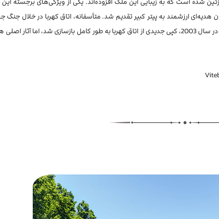
 تزئین شده است که به زیبایی این ملک افزوده‌اند. یکی از ویژگی‌های برجسته این ک
 هدیه‌ای ارزشمند به پیتر کبیر تقدیم شد. متأسفانه، اتاق کهربا در خلال جنگ ج
توسط نازی‌ها غارت شد و محتوای اصلی آن همچنان مفقود است. در سال 2003، کپی جدیدی از اتاق کهربا به طور کامل بازسازی شد، اما آثا