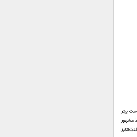
و هنر باغ‌سازی است که در اواسط قرن 18 میلادی به دست پیتر
د مشهور
 ارتفاع، نمایی شگفت‌انگیز