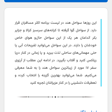
ساحل باگا
ساحل پروانه
این روزها سواحل هند در لیست برنامه اکثر مسافران قرار
ساحل راداناگار
دارد. از سواحل گوا گرفته تا کرانه‌های سرسبز کرالا و جزایر
بکر آندامان هر یک از این سواحل حال‌و هوای خاص
ساحل کالا پاتار
خودشان را دارند. در این سواحل می‌توانید تفریحات آبی یا
وارکالا
حتی مهمانی‌های ساحلی لذت ببرید و یا زمانی در کنار دریا
ریلکس کنید و آفتاب بگیرید. در ادامه این مطلب از آرزوی
کووالام
سفر ۱۷ مورد از زیباترین سواحل هند را به شما معرفی
ساحل ماراری
می‌کنیم. شما می‌توانید بهترین گزینه را انتخاب کرده و
جزایر لاکشادویپ
تعطیلات دلنشینی را در کنار عزیزانتان تجربه کنید
ساحل پالولم
ساحل مورجیم