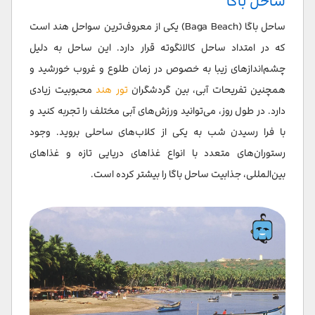
ساحل باگا
ساحل آرامبول
ساحل باگا (Baga Beach) یکی از معروف‌ترین سواحل هند است
ساحل کاندولیم
که در امتداد ساحل کالانگوته قرار دارد. این ساحل به دلیل
ساحل اگوندا
چشم‌اندازهای زیبا به خصوص در زمان طلوع و غروب خورشید و
همچنین تفریحات آبی، بین گردشگران
تور هند
محبوبیت زیادی
ساحل کالانگوت
دارد. در طول روز، می‌توانید ورزش‌های آبی مختلف را تجربه کنید و
ساحل جوهو
با فرا رسیدن شب به یکی از کلاب‌های ساحلی بروید. وجود
رستوران‌های متعدد با انواع غذاهای دریایی تازه و غذاهای
ساحل مارین درایو و چو پاتی
بین‌المللی، جذابیت ساحل باگا را بیشتر کرده است.
ساحل آکسا
سخن پایانی
سوالات متداول