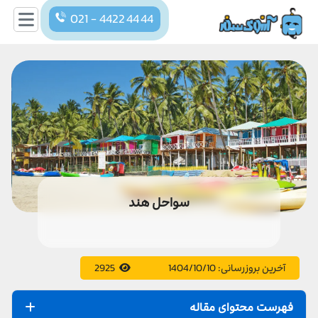
021 - 4422 44 44
سواحل هند
آخرین بروزرسانی:
1404/10/10
2925
فهرست محتوای مقاله