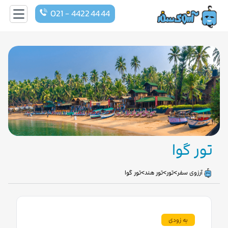
021 - 4422 44 44
تور گوا
>
>
>
آرزوی سفر
تور
تور هند
تور گوا
به زودی