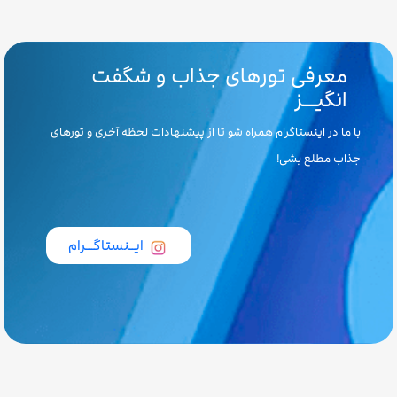
معرفی تورهای جذاب و شگفت
انگیـــز
با ما در اینستاگرام همراه شو تا از پیشنهادات لحظه آخری و تورهای
جذاب مطلع بشی!
ایــنستاگـــرام