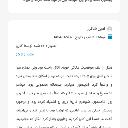
امین شاکری
نوشته شده در تاریخ : 1404/02/02
امتیاز داده شده توسط کاربر
امتیاز ( از 5 )
هتل از نظر موقعیت مکانی خوبه. اتاق راحت بود ولی دمای هوا
داخل اتاق روی ۲۶.۵ درجه ثابت مونده بود و امکان تنظیمش نبود
و واقعاً گرما اذیتمون میکرد. صبحانه معمولی بود. بیشتر
تخم‌مرغ و غذاهای سرد داشتن که اصلاً باب میل من نبود. آخرین
روز اقامتمون، شوهرم تاریخ رزرو رو اشتباه کرده بود، و برخورد
پذیرش خیلی بد بود. خانمی که اونجا بود با لحن تند و بی‌ادبانه
گفت ما عمداً این کارو کردیم وطوری رفتار کرد انگار که مجرمیم.
این رفتار واقعاً جای تأسف داشت. دیگه هیچ‌وقت به این هتل