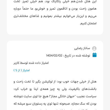
این هتل شدن.هم خیلی رنگارنگ بود، هم خیلی تمیز. تخت
هامون راحت بودن و اتاقمون تمیز و خوش‌بو. ما حتماً دوباره
می‌ریم و این‌بار می‌خوایم بیشتر بمونیم و غذاهای مختلف‌تری
امتحان کنیم.
ساناز رضایی
نوشته شده در تاریخ : 1404/02/02
امتیاز داده شده توسط کاربر
امتیاز ( از 5 )
هتل از خیلی جهات خوب بود؛ از لوکیشن بگیر تا تخت راحت و
بالشت‌های باکیفیت. ولی یه چیز همه‌ی اینا رو خراب کرد:
سیاست عجیب "حیوان خانگی مجاز"! هیچ جا توی سایت ننوشته
بودن که سگ مجازه. صبحونه تنها توی یه رستوران سرو میشه که