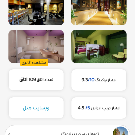
مشاهده گالری
109 اتاق
9.3
/10
تعداد اتاق
امتیاز بوکینگ
5/
4.5
وبسایت هتل
امتیاز تریپ ادوایزر
تورهای سن‌ پترزبورگ