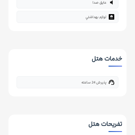
volume_mute
عایق صدا
bathroom
لوازم بهداشتي
خدمات هتل
support_agent
پذیرش 24 ساعته
تفریحات هتل