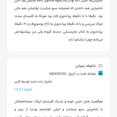
شیرینی‌ها خیلی تازه بودن وآب‌میوه هاشون کاملا طبیعی بود.حتی
شامپاین هم داشتن که همیشه سرو میکردن. لوکیشن هم عالی
بود. دقیقا با ۱۰ دقیقه پیاده‌روی کنار رود مویکا به کلیسای سنت
ایزاک می‌رسی و با ۵ دقیقه پیاده‌روی به کاخ یوسوپوف و ۲۰ دقیقه
پیاده‌روی به تئاتر مارینسکی. درسته گرونه ولی من پیشنهادش
می‌کنم چون ارزششو داره.
شکوفه رضوانی
نوشته شده در تاریخ : 1404/02/02
امتیاز داده شده توسط کاربر
امتیاز ( از 5 )
موقعیت هتل خیلی خوبه و نزدیک کلیسای ایزاک. صبحانه‌هاش
با شامپاین سرو میشدن و خیلی خوشمزه بودن! از پنیر و
سوسیس گرفته تا سبزیجات، فرنی، شیرینی و حتی ماهی قرمز.