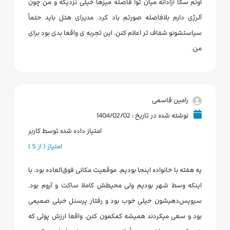
اونم سگا آزادانه میان تو! فاصله میزها خیلی نزدیکه و من چون
آلرژی دارم بلافاصله صورتم باد کرد. مدیرای هتل باید حتماً
سیاستشونو شفاف تر اعلام کنن. این تجربه ی واقعا بدی بود برای
من.
رامین قاسمی
نوشته شده در تاریخ : 1404/02/02
امتیاز داده شده توسط کاربر
امتیاز ( از 5 )
یه هفته با خانواده اینجا بودیم. موقعیت مکانی فوق‌العاده بود. با
اینکه وسط شهر بودیم ولی محیطش کاملا ساکت و آروم بود.
سرویس‌دهیشون خیلی خوب بود و رفتار پرسنل خیلی صمیمی
بود و سعی میکردند همیشه کمکمون کنن. واقعا ارزش پولی که