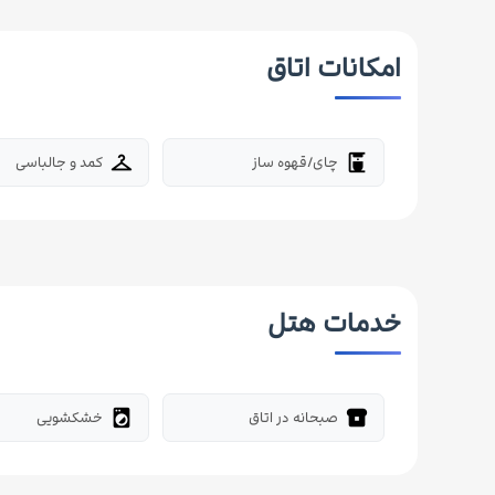
امکانات اتاق
چای/قهوه ساز
کمد و جالباسی
checkroom
coffee_maker
خدمات هتل
صبحانه در اتاق
خشکشویی
local_laundry_service
breakfast_dining