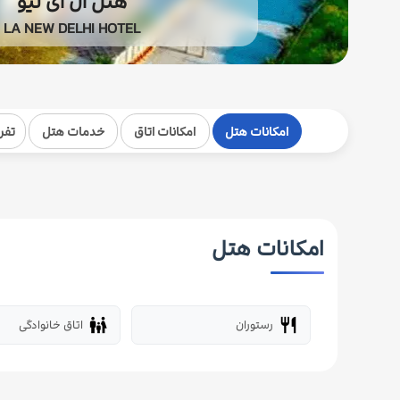
هتل ال ای نیو
LA NEW DELHI HOTEL
امکانات هتل
امکانات اتاق
خدمات هتل
تفر
امکانات هتل
رستوران
اتاق خانوادگی
family_restroom
restaurant