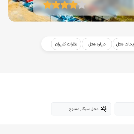
یحات هتل
درباره هتل
نظرات کاربران
محل سیگار ممنوع
smoke_free