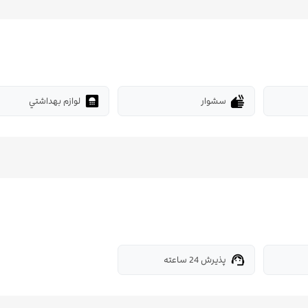
سشوار
لوازم بهداشتي
bathroom
dry
پذیرش 24 ساعته
support_agent