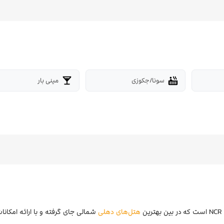
سونا/جکوزی
مینی بار
local_bar
hot_tub
ن
هتل‌های دهلی
شمالی جای گرفته و با ارائه امکانات