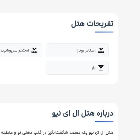
تفریحات هتل
استخر روباز
استخر سرپوشیده
pool
pool
بار
local_bar
درباره هتل ال ای نیو
هتل ال ای نیو یک مقصد شگفت‌انگیز در قلب دهلی نو و منطقه NCR است که در بین بهتری