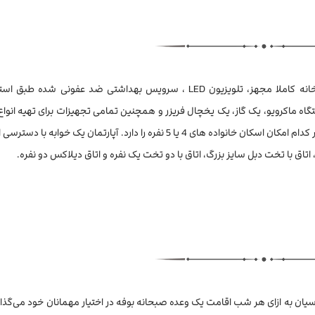
163 واحد‌ اقامتی هتل آداجیو دارای سیستم تهویه مطبوع، آشپزخانه کاملا مجهز، تلویزیون LED ، سرویس بهداشتی ضد عفون
ه ماکرویو، یک گاز، یک یخچال فریزر و همچنین تمامی تجهیزات برای تهیه انواع
گرم مثل چای و قهوه است. آداجیو دارای 5 نوع آپارتمان است که هر کدام امکان اسکان خانواده های 4 یا 5 نفره را دارد. آپارتما
اق با تخت دبل سایز بزرگ، اتاق با دو تخت یک نفره و اتاق دیلاکس دو نفره.
سیان به ازای هر شب اقامت یک وعده صبحانه بوفه در اختیار مهمانان خود می‌گذار