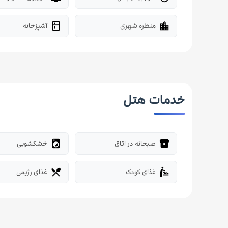
منظره شهری
آشپزخانه
kitchen
location_city
خدمات هتل
صبحانه در اتاق
خشکشویی
local_laundry_service
breakfast_dining
غذای کودک
غذای رژیمی
restaurant_menu
baby_changing_station