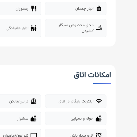
انبار چمدان
رستوران
restaurant
luggage
محل مخصوص سیگار
اتاق خانوادگی
family_restroom
smoking_rooms
کشیدن
امکانات اتاق
اینترنت رایگان در اتاق
تراس/بالکن
balcony
wifi
حوله و دمپایی
سشوار
dry
dry
آلارم بیدار باش
تلوزیون/ماهواره
tv
alarm