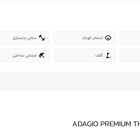
استخر کودک
سالن بدنسازی
fitness_center
child_care
گلف
صندلی ساحلی
beach_access
golf_course