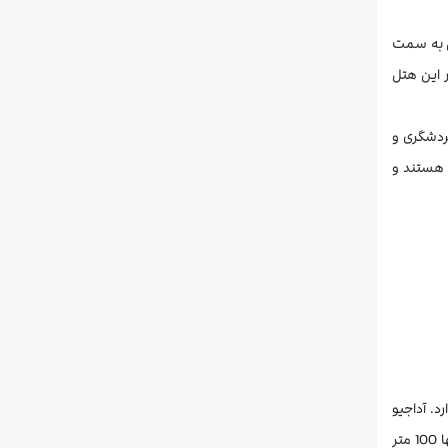
تل به سمت
 این هتل
گردشگری و
 هستند و
د. آداجیو
در 3 کیلومتری فواره پالم، 4.9 کیلومتری پروژه حفاظت از لاکپشت‌ها و در 6 کیلومتری برج‌العرب قرار گرفته است. فاصله آداجیو تا ساحل غربی تنها 100 متر