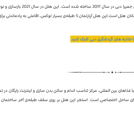
هتل آداجیو پریمیوم د پالم هتل 4 ستاره تاپ واقع در منطقه پالم جمیرا دبی در سال 7
آداجیو پریمیوم د پالم دارای 163 اتاق و آپارتمان برای میزبانی از مهمانان هتل است.این هتل آپارتمان 5 طبقه‌ی بسیار لوکس، اقامت
با جاذبه های گردشگری دبی کلیک کنید.
 غذاهای بین المللی، مرکز تناسب اندام و سالن بدن سازی و اینترنت رایگان در ت
رای ساحل اختصاصی است. استخر این هتل بر روی سقف طبقه‌ی آخر ساختمان ب