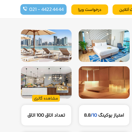
021 - 4422 44 44
 آنلاین
درخواست ویزا
مشاهده گالری
امتیاز بوکینگ
/10
8.8
تعداد اتاق
100 اتاق