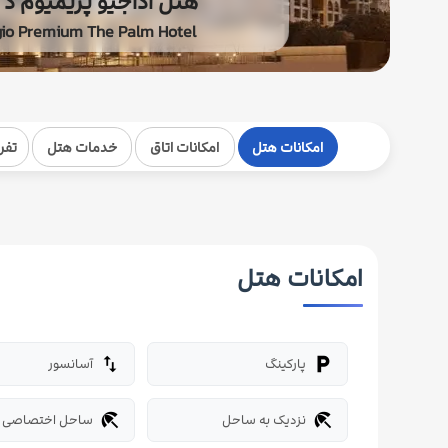
هتل آداجیو پریمیوم د پ
io Premium The Palm Hotel
امکانات هتل
امکانات اتاق
خدمات هتل
تفر
امکانات هتل
پارکینگ
آسانسور
import_export
local_parking
نزدیک به ساحل
ساحل اختصاصی
beach_access
beach_access