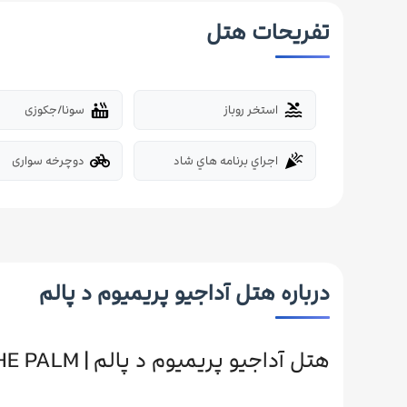
تفریحات هتل
استخر روباز
سونا/جکوزی
hot_tub
pool
اجراي برنامه هاي شاد
دوچرخه سواری
pedal_bike
celebration
درباره هتل آداجیو پریمیوم د پالم
هتل آداجیو پریمیوم د پالم | ADAGIO PREMIUM THE PALM