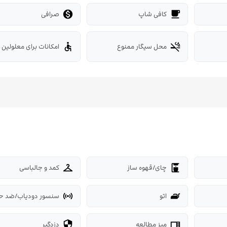
کافی شاپ
صرافی

local_cafe
محل سیگار ممنوع
امکانات برای معلولین
accessible
smoke_free
چای/قهوه ساز
کمد و جالباسی
checkroom
coffee_maker
اتو
سنسور دودیاب/ضد ح
sensors
iron
میز مطالعه
دزدگیر
security
desk