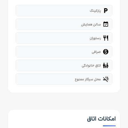
local_parking
پارکینگ
event_available
سالن همایش
restaurant
رستوران

صرافی
family_restroom
اتاق خانوادگی
smoke_free
محل سیگار ممنوع
امکانات اتاق