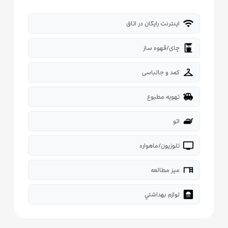
wifi
اینترنت رایگان در اتاق
coffee_maker
چای/قهوه ساز
checkroom
کمد و جالباسی
toys
تهویه مطبوع
iron
اتو
tv
تلوزیون/ماهواره
desk
میز مطالعه
bathroom
لوازم بهداشتي