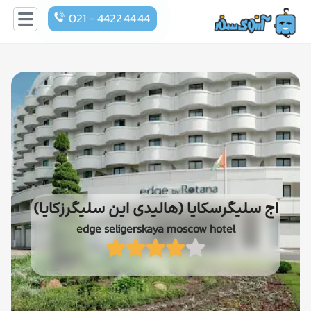
021 - 4422 44 44
اج سلیگرسکایا (هالیدی این سلیگرزکایا)
edge seligerskaya moscow hotel