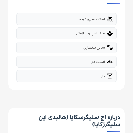
pool
استخر سرپوشیده
spa
مرکز اسپا و سلامتی
fitness_center
سالن بدنسازی
bakery_dining
اسنک بار
local_bar
بار
درباره اج سلیگرسکایا (هالیدی این
سلیگرزکایا)