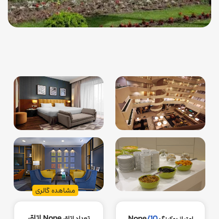
مشاهده گالری
None اتاق
None
/10
تعداد اتاق
امتیاز بوکینگ