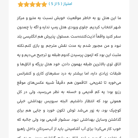
امتیاز ( 5 از 5 )
ما این هتل رو به خاطر موقعیت خوبش نسبت به مترو و مرکز
شهر انتخاب کردیم. جلوی ورودی هتل رمپ نداره و اگه با چمدون
سفر کنید واقعاً اذیت‌کننده‌ست .مسئول پذیرش هم انگلیسی بلد
نبود و من مجبور شدم یه مدت نقش مترجم رو بازی کنم.نکته
مثبت این بود که ازمون پرسیدن کدوم طبقه رو ترجیح می‌دیم و یه
اتاق توی بالاترین طبقه بهمون دادن. خود هتل بزرگه و اتاق‌ها و
طبقات زیادی داره، اما بیشتر به درد سفرهای کاری و کنفرانس
می‌خوره تا تفریحی. اتاقمون هم دقیقاً شبیه عکس‌های موقع
رزرو بود؛ یه کم قدیمی و خسته به نظر می‌رسید، ولی در کل
همونی بود که انتظار داشتیم. البته سرویس بهداشتی خیلی
کوچیک بود، به زور می‌شد توش تکون خورد و جایی هم برای
گذاشتن وسایل بهداشتی نبود. سشوار قدیمی بود ولی جالبه که
خوب کار می‌کرد! برای آب آشامیدنی باید از آب‌سردکنِ داخل راهرو