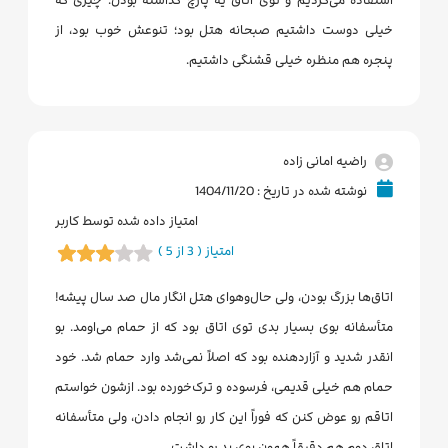
استفاده می‌کردیم و توی اتاق یه پارچ گذاشته بودن. چیزی که
خیلی دوست داشتیم صبحانه هتل بود؛ تنوعش خوب بود، از
پنجره هم منظره خیلی قشنگی داشتیم.
راضیه امانی زاده
نوشته شده در تاریخ : 1404/11/20
امتیاز داده شده توسط کاربر
امتیاز ( 3 از 5 )
اتاق‌ها بزرگ بودن، ولی حال‌وهوای هتل انگار مال صد سال پیشه!
متأسفانه بوی بسیار بدی توی اتاق بود که از حمام می‌اومد. بو
انقدر شدید و آزاردهنده بود که اصلاً نمی‌شد وارد حمام شد. خود
حمام هم خیلی قدیمی، فرسوده و ترک‌خورده بود. ازشون خواستم
اتاقم رو عوض کنن که فوراً این کار رو انجام دادن، ولی متأسفانه
اتاق دوم هم دقیقاً همون بوی بد رو داشت.