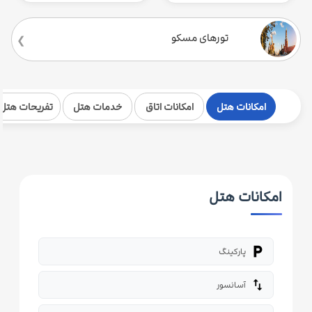
تورهای مسکو
امکانات هتل
امکانات اتاق
خدمات هتل
تفریحات هتل
امکانات هتل
local_parking
پارکینگ
import_export
آسانسور