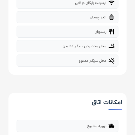
wifi
اینترنت رایگان در لابی
luggage
انبار چمدان
restaurant
رستوران
smoking_rooms
محل مخصوص سیگار کشیدن
smoke_free
محل سیگار ممنوع
امکانات اتاق
toys
تهویه مطبوع