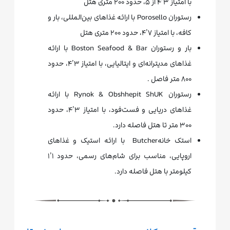
با امتیاز ۴٫۳ از ۵، حدود ۲۰۰ متری هتل
رستوران Porosello با ارائه غذاهای بین‌المللی، بار و
کافه، با امتیاز ۴٫۷، حدود ۲۰۰ متری هتل
بار و رستوران Boston Seafood & Bar با ارائه
غذاهای مدیترانه‌ای و ایتالیایی، با امتیاز ۴٫۳، حدود
۸۰۰ متر فاصل .
رستوران Rynok & Obshhepit ShUK با ارائه
غذاهای دریایی و فست‌فود، با امتیاز ۴٫۳، حدود
۳۰۰ متر تا هتل فاصله دارد.
استک خانهButcher با ارائه استیک و غذاهای
اروپایی، مناسب برای شام‌های رسمی، حدود ۱٫۱
کیلومتر با هتل فاصله دارد.