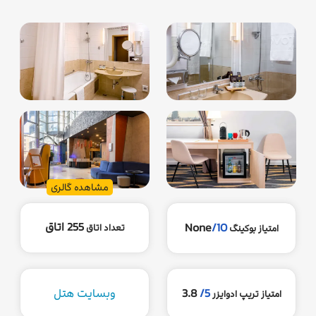
مشاهده گالری
255 اتاق
None
/10
تعداد اتاق
امتیاز بوکینگ
5/
3.8
وبسایت هتل
امتیاز تریپ ادوایزر