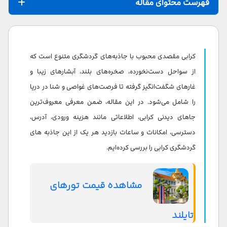
فهرست محتوای مقاله
خلیج مایا
شبه جزیره ریلی (ریلی شرقی و غربی، فرانانگ، تون سای)
کرابی مقصدی محبوب با جاذبه‌های گردشگری متنوع است که
پارک ملی مو کو لانتا
از سواحل دست‌نخورده، صخره‌های بلند، آبشارهای زیبا و
غارهای شگفت‌انگیز گرفته تا فرصت‌های غواصی و شنا در دریا
جزایر هونگ
را شامل می‌شود. در این مقاله، ضمن معرفی معروف‌ترین
پارک ملی تان بوک خورانی
جاهای دیدنی کرابی، اطلاعاتی مانند هزینه ورودی، آدرس،
دسترسی، امکانات و ساعات بازدید هر یک از این جاذبه های
چشمه‌ های آب‌ گرم کلانگ تام
گردشگری کرابی را بررسی کرده‌ایم.
آبشار و غار کلانگ چاک
کوه‌ های خائو خاناب نام (کائو کاناب)
مشاهده قیمت تورهای
معبد غار ببر (وات تام سوآ)
تایلند
معبد کائو کوراوارام