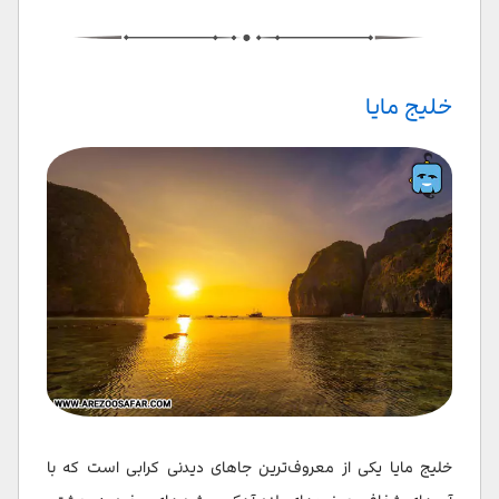
معبد کلانگ‌تام و موزه تام کائو کلانگ‌تام
بازار شبانه کرابی
خلیج مایا
جزیره کلانگ
غار خائو مای کاو
خلیج فانگ انگا در پارک ملی آنگ تونگ
پناهگاه فیل‌ در کرابی
فان‌ پارک کرابی
سخن پایانی
سوالات متداول
خلیج مایا یکی از معروف‌ترین جاهای دیدنی کرابی است که با