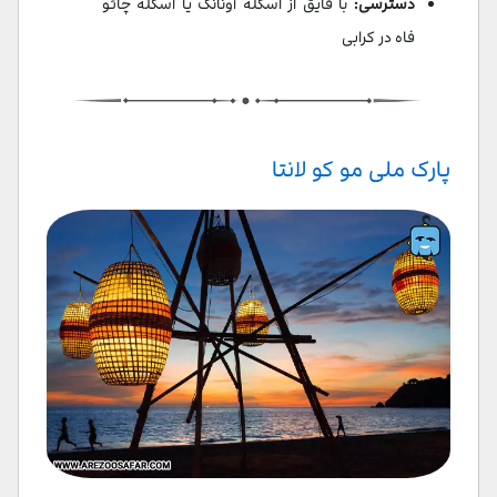
دسترسی:
با قایق از اسکله آو‌نانگ یا اسکله چائو
فاه در کرابی
پارک ملی مو کو لانتا