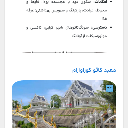
امکانات:
سکوی دید با مجسمه بودا، غارها و
محوطه عبادت، پارکینگ و سرویس بهداشتی؛ غرفه
غذا
دسترسی:
سونگ‌تائوهای شهر کرابی، تاکسی و
موتورسیکلت از آو‌نانگ
معبد کائو کوراوارام