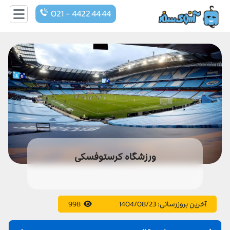
021 - 4422 44 44
ورزشگاه کرستوفسکی
آخرین بروزرسانی:
1404/08/23
998