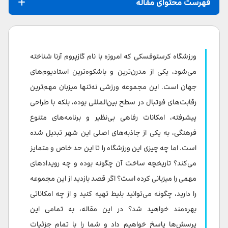
فهرست محتوای مقاله
معرفی ورزشگاه کرستوفسکی سن پترزبورگ
رویدادهای مهم برگزارشده در ورزشگاه کرستوفسکی
ورزشگاه کرستوفسکی که امروزه با نام گازپروم آرنا شناخته
تهیه بلیط ورزشگاه کرستوفسکی
می‌شود، یکی از مدرن‌ترین و باشکوه‌ترین استادیوم‌های
جهان است. این مجموعه ورزشی نه‌تنها میزبان مهم‌ترین
معرفی تورهای ورزشگاه کرستوفسکی
رقابت‌های فوتبال در سطح بین‌المللی بوده، بلکه با طراحی
تور کلاسیک گازپروم آرنا | Gazprom Arena classic tour
پیشرفته، امکانات رفاهی بی‌نظیر و برنامه‌های متنوع
فرهنگی، به یکی از جاذبه‌های اصلی این شهر تبدیل شده
تور مسابقه گازپروم آرنا | Match Tour of the Gazprom
است. اما چه چیزی این ورزشگاه را تا این حد خاص و متمایز
Arena
می‌کند؟ تاریخچه ساخت آن چگونه بوده و چه رویدادهای
تور ویدئویی | The Arena of Emotions video tour
مهمی را میزبانی کرده است؟ اگر قصد بازدید از این مجموعه
را دارید، چگونه می‌توانید بلیط تهیه کنید و از چه امکاناتی
سفر در اطراف گازپروم آرنا| A journey around the
بهره‌مند خواهید شد؟ در این مقاله، به تمامی این
Gazprom Arena
پرسش‌ها پاسخ خواهیم داد و شما را با تمام جزئیات