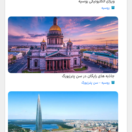
ویزای الکترونیکی روسیه
روسیه
جاذبه های رایگان در سن پترزبورگ
روسیه - سن پترزبورگ