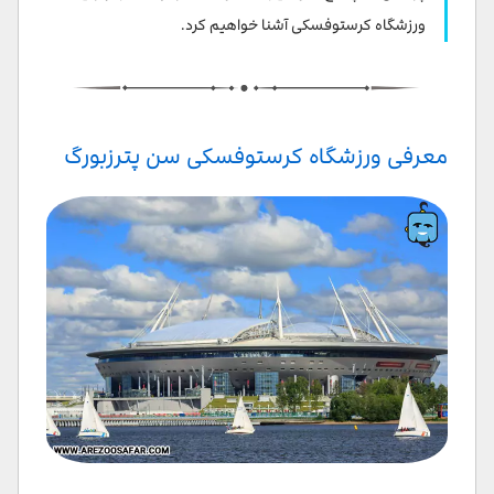
تور مسیر فوتبالیست | The Way of the Footballer
ورزشگاه کرستوفسکی آشنا خواهیم کرد.
تور تاریخی با دیمیتری کوزلوف | Historical tour with
Dmitry Kozlov
معرفی ورزشگاه کرستوفسکی سن پترزبورگ
تورهای خصوصی | Private tours
موقعیت مکانی ورزشگاه کرستوفسکی
چگونه به ورزشگاه گازپروم آرنا برویم؟
امکانات رفاهی و تفریحی
سخن پایانی