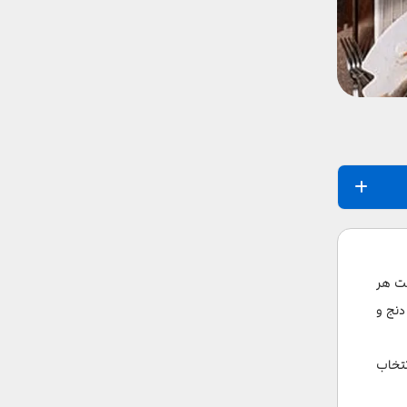
مت هر
نهان دنج و
انتخاب