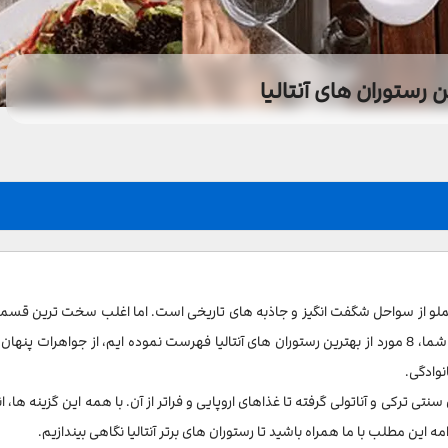
 رستوران های آنتالیا
و مملو از سواحل شگفت انگیز و جاذبه های تاریخی است. اما اغلب سخت ترین قس
تعطیلات این است که بدانید در کجا غذا بخورید. برای کمک به شما، 8 مورد از بهترین رستوران های آنتالیا فهرست نموده ایم، از جواهرات پ
نوادگی.
نتی ترکی و آناتولی گرفته تا غذاهای اروپایی و فراتر از آن. با همه این گزینه ها، 
ه این مطلب با ما همراه باشید تا رستوران های برتر آنتالیا نگاهی بیندازیم.