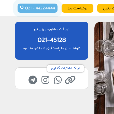
021 - 4422 44 44
 آنلاین
درخواست ویزا
دریافت مشاوره و رزرو تور
021-45128
کارشناسان ما پاسخگوی شما خواهند بود
لینک اشتراک گذاری