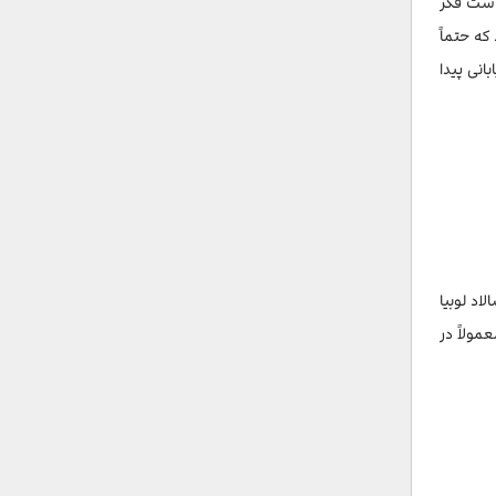
 است فکر
که حتماً
انی پیدا
اد لوبیا
مولاً در