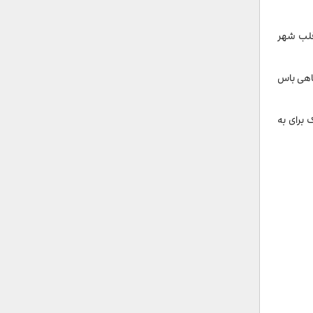
 برای زوج ها رستوران Seraser Fine Dining است که در قلب شهر
 مانند ماهی باس
ی شیک برای به