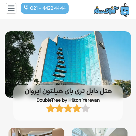
021 - 4422 44 44
هتل دابل تری بای هیلتون ایروان
DoubleTree by Hilton Yerevan