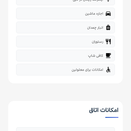
directions_car
اجاره ماشین
luggage
انبار چمدان
restaurant
رستوران
local_cafe
کافی شاپ
accessible
امکانات برای معلولین
امکانات اتاق