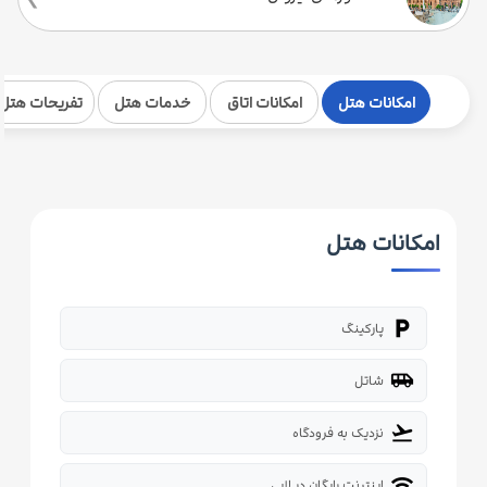
امکانات هتل
امکانات اتاق
خدمات هتل
تفریحات هتل
امکانات هتل
local_parking
پارکینگ
airport_shuttle
شاتل
flight_takeoff
نزدیک به فرودگاه
wifi
اینترنت رایگان در لابی