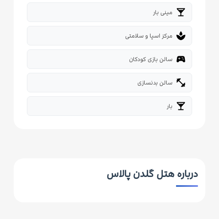
local_bar
مینی بار
spa
مرکز اسپا و سلامتی
sports_esports
سالن بازی کودکان
fitness_center
سالن بدنسازی
local_bar
بار
درباره هتل گلدن پالاس