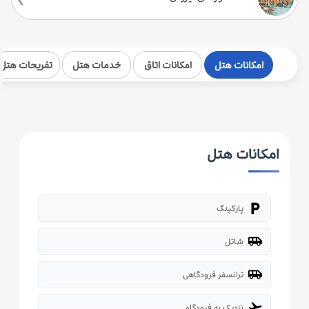
امکانات هتل
امکانات اتاق
خدمات هتل
تفریحات هتل
امکانات هتل
local_parking
پارکینگ
airport_shuttle
شاتل
airport_shuttle
ترانسفر فرودگاهی
flight_takeoff
نزدیک به فرودگاه