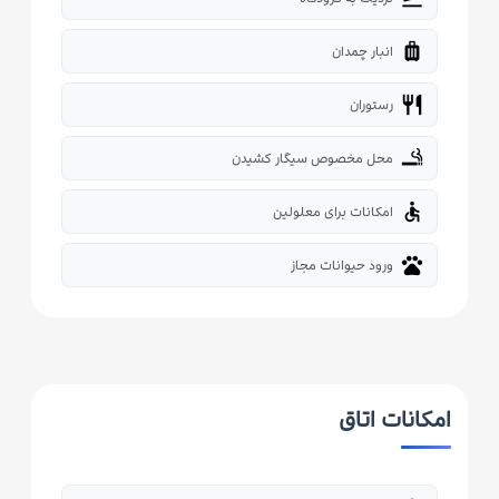
luggage
انبار چمدان
restaurant
رستوران
smoking_rooms
محل مخصوص سیگار کشیدن
accessible
امکانات برای معلولین
pets
ورود حیوانات مجاز
امکانات اتاق