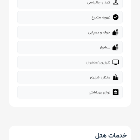
checkroom
کمد و جالباسی
check_circle
تهویه متبوع
dry
حوله و دمپایی
dry
سشوار
tv
تلوزیون/ماهواره
location_city
منظره شهری
bathroom
لوازم بهداشتي
خدمات هتل