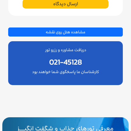
ارسال دیدگاه
مشاهده هتل روی نقشه
دریافت مشاوره و رزرو تور
021-45128
کارشناسان ما پاسخگوی شما خواهند بود
معرفی تورهای جذاب و شگفت انگیـــز