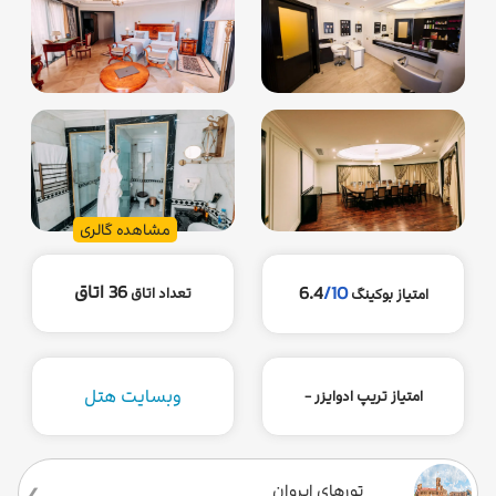
مشاهده گالری
36 اتاق
6.4
/10
تعداد اتاق
امتیاز بوکینگ
وبسایت هتل
امتیاز تریپ ادوایزر -
تورهای ایروان