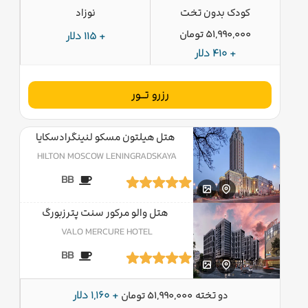
کودک بدون تخت
نوزاد
51,990,000 تومان
+ 115 دلار
+ 410 دلار
رزرو تــور
هتل هیلتون مسکو لنینگرادسکایا
HILTON MOSCOW LENINGRADSKAYA
BB
هتل والو مرکور سنت پترزبورگ
VALO MERCURE HOTEL
BB
دو تخته
+ 1,160 دلار
51,990,000 تومان