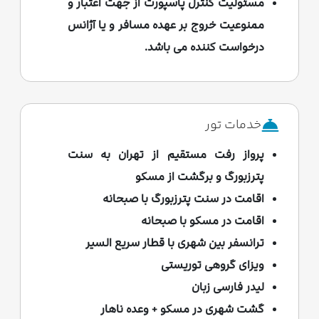
مسئولیت کنترل پاسپورت از جهت اعتبار و
گمنام-بازدید از آتش جاویدان-باغ الکساندر-
ممنوعیت خروج بر عهده مسافر و یا آژانس
بازدید از خیابان آربات قدیم- بازدید از مجسمه
درخواست کننده می باشد.
پوشکین- بازدید از ساختمان وزارت امور خارجه
(یکی از 7 خواهران)- خرید از مغازه سوغاتی
فروشی صرف ناهار- گشت خرید در مرکز
خریدآخوتنی ریاد- امکان خرید تورآپشنال ( سیرک
خدمات تور
یا دریم آیلند)
پرواز رفت مستقیم از تهران به سنت
پترزبورگ و برگشت از مسکو
اقامت در سنت پترزبورگ با صبحانه
اقامت در مسکو با صبحانه
ترانسفر بین شهری با قطار سریع السیر
ویزای گروهی توریستی
لیدر فارسی زبان
گشت شهری در مسکو + وعده ناهار