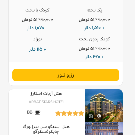
یک تخته
کودک با تخت
51,990,000 تومان
51,990,000 تومان
+ 1,510 دلار
+ 1,070 دلار
کودک بدون تخت
نوزاد
51,990,000 تومان
+ 115 دلار
+ 420 دلار
رزرو تــور
هتل آربات استارز
ARBAT STARS HOTEL
BB
هتل ایندیگو سن پترزبورگ
چایکوفسکوگو