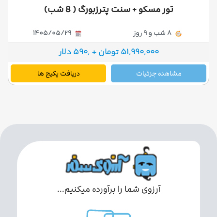
تور مسکو + سنت پترزبورگ ( 8 شب)
8 شب و 9 روز
1405/05/29
51,990,000 تومان + ,590 دلار
مشاهده جزئیات
دریافت پکیج ها
آرزوی شما را برآورده میکنیم...