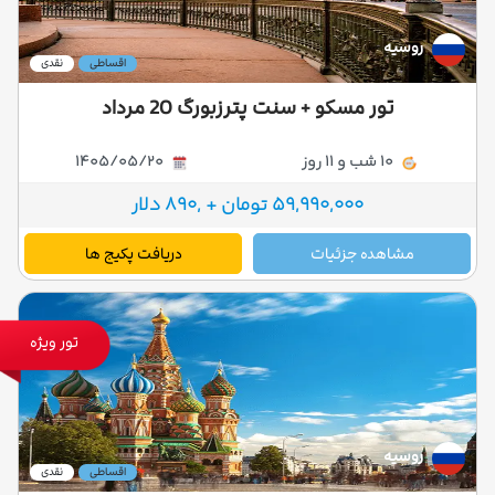
روسیه
اقساطی
نقدی
تور مسکو + سنت پترزبورگ 20 مرداد
10 شب و 11 روز
1405/05/20
59,990,000 تومان + ,890 دلار
مشاهده جزئیات
دریافت پکیج ها
تور ویژه
روسیه
اقساطی
نقدی