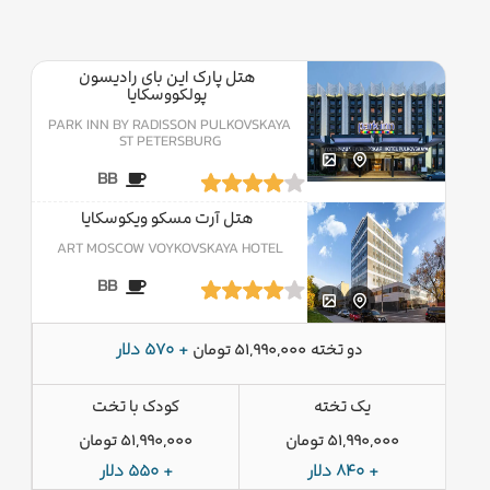
هتل پارک این بای رادیسون
پولکووسکایا
PARK INN BY RADISSON PULKOVSKAYA
ST PETERSBURG
BB
هتل آرت مسکو ویکوسکایا
ART MOSCOW VOYKOVSKAYA HOTEL
BB
دو تخته
+ 570 دلار
51,990,000 تومان
یک تخته
کودک با تخت
51,990,000 تومان
51,990,000 تومان
+ 840 دلار
+ 550 دلار