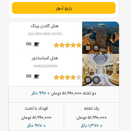
رزرو تــور
هتل گلدن رینگ
GOLDEN RING HOTEL
BB
هتل آمباسادور
AMBASSADOR
BB
دو تخته
+ 990 دلار
51,990,000 تومان
یک تخته
کودک با تخت
51,990,000 تومان
51,990,000 تومان
+ 1,370 دلار
+ 970 دلار