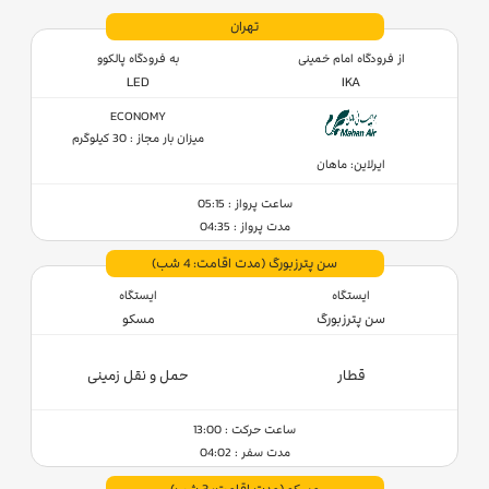
تهران
از فرودگاه امام خمینی
به فرودگاه پالکوو
LED
IKA
ECONOMY
میزان بار مجاز : 30 کیلوگرم
ایرلاین: ماهان
ساعت پرواز : 05:15
مدت پرواز : 04:35
سن‌ پترزبورگ
(مدت اقامت: 4 شب)
ایستگاه
ایستگاه
سن‌ پترزبورگ
مسکو
قطار
حمل و نقل زمینی
ساعت حرکت : 13:00
مدت سفر : 04:02