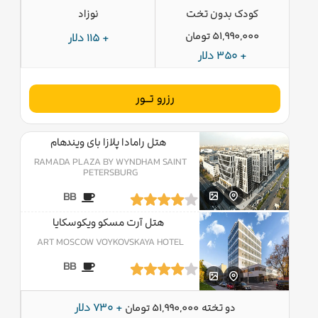
کودک بدون تخت
نوزاد
51,990,000 تومان
+ 115 دلار
+ 350 دلار
رزرو تــور
هتل رامادا پلازا بای ویندهام
RAMADA PLAZA BY WYNDHAM SAINT
PETERSBURG
BB
هتل آرت مسکو ویکوسکایا
ART MOSCOW VOYKOVSKAYA HOTEL
BB
دو تخته
+ 730 دلار
51,990,000 تومان