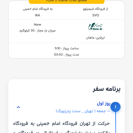
مسکو
(مدت اقامت: 3 شب)
از فرودگاه شرمیتوو
به فرودگاه امام خمینی
IKA
SVO
None
میزان بار مجاز : 30 کیلوگرم
ایرلاین: ماهان
ساعت پرواز : 11:10
مدت پرواز : 03:50
برنامه سفر
روز اول
۱
— جمعه ( تهران _ سنت پترزبورگ)
حرکت از تهران فرودگاه امام خمینی به فرودگاه