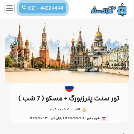
021 - 4422 44 44
تور سنت پترزبورگ + مسکو ( 7 شب )
اقامت : 7 شب و 8 روز
شروع تور : 1405/05/30 | پایان تور : 1405/06/06