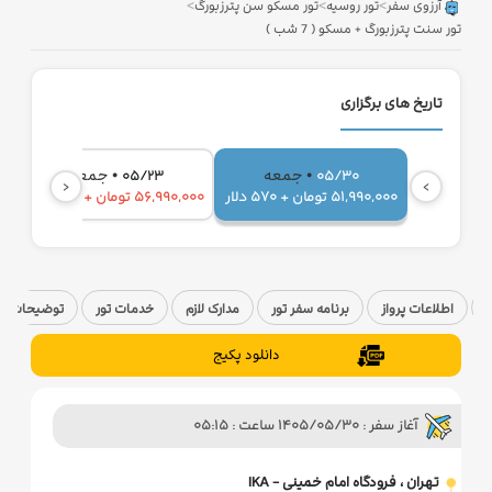
>
>
>
آرزوی سفر
تور روسیه
تور مسکو سن پترزبورگ
تور سنت پترزبورگ + مسکو ( 7 شب )
تاریخ های برگزاری
•
•
جمعه
جمعه
05/23
05/30
‹
›
51,990,000 تومان + 570 دلار
56,990,000 تومان + 570 دلار
,000
اطلاعات پرواز
برنامه سفر تور
مدارک لازم
خدمات تور
توضیحات تک
دانلود پکیج
آغاز سفر : 1405/05/30 ساعت : 05:15
تهران ، فرودگاه امام خمینی - IKA