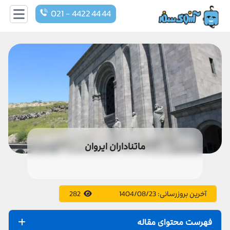
021 - 4422 44 44
ماتناداران ایروان
آخرین بروزرسانی:
1404/08/23
282
فهرست محتوای مقاله