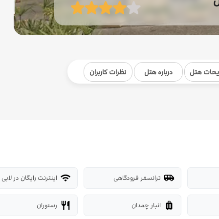
ل
یحات هتل
درباره هتل
نظرات کاربران
ترانسفر فرودگاهی
اینترنت رایگان در لابی
wifi
airport_shuttle
انبار چمدان
رستوران
restaurant
luggage