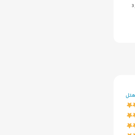
این هتل در 8 دقیقه‌ای میدان تکسیم قرار دارد و در چند قدمی مرکز کنگره‌های استانبول قرار دارد. کاخ دولما باغچه در فاصله 750 متری و برج گالاتا در 3
 هتل