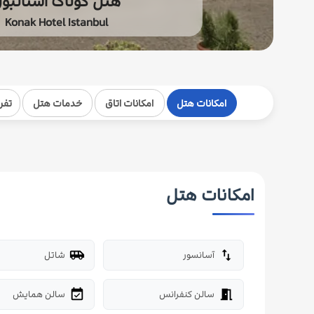
هتل کوناک استانبو
Konak Hotel Istanbul
امکانات هتل
امکانات اتاق
خدمات هتل
تفر
امکانات هتل
آسانسور
شاتل
airport_shuttle
import_export
سالن کنفرانس
سالن همایش
event_available
meeting_room