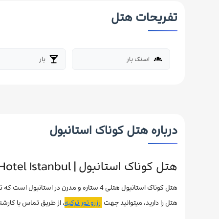
تفریحات هتل
اسنک بار
بار
local_bar
bakery_dining
درباره هتل کوناک استانبول
هتل کوناک استانبول | Konak Hotel Istanbul
هتل را دارید، میتوانید جهت
رزرو تور ترکیه
، از طریق تماس با کارشن