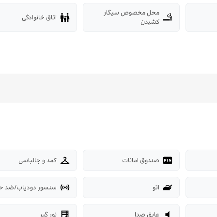
محل مخصوص سیگار
اتاق خانوادگی
family_restroom
smoking_rooms
کشیدن
صندوق امانات
کمد و جالباسی
checkroom
fiber_pin
اتو
سنسور دودیاب/ضد ح
sensors
iron
عایق صدا
نور گیر
blinds
volume_mute