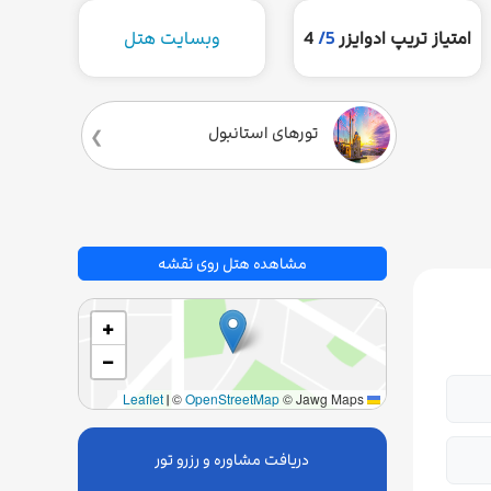
امتیاز تریپ ادوایزر
5/
4
وبسایت هتل
تورهای استانبول
مشاهده هتل روی نقشه
+
−
|
©
OpenStreetMap
© Jawg Maps
Leaflet
دریافت مشاوره و رزرو تور