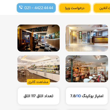
021 - 4422 44 44
 آنلاین
درخواست ویزا
مشاهده گالری
امتیاز بوکینگ
/10
7.8
تعداد اتاق
117 اتاق