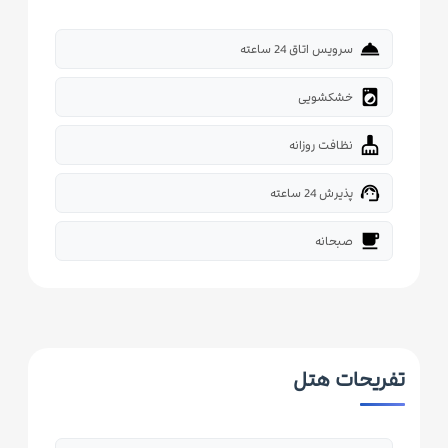
room_service
سرویس اتاق 24 ساعته
local_laundry_service
خشکشویی
cleaning_services
نظافت روزانه
support_agent
پذیرش 24 ساعته
free_breakfast
صبحانه
تفریحات هتل