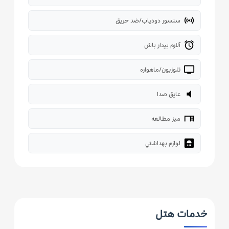
sensors
سنسور دودیاب/ضد حریق
alarm
آلارم بیدار باش
tv
تلوزیون/ماهواره
volume_mute
عایق صدا
desk
میز مطالعه
bathroom
لوازم بهداشتي
خدمات هتل