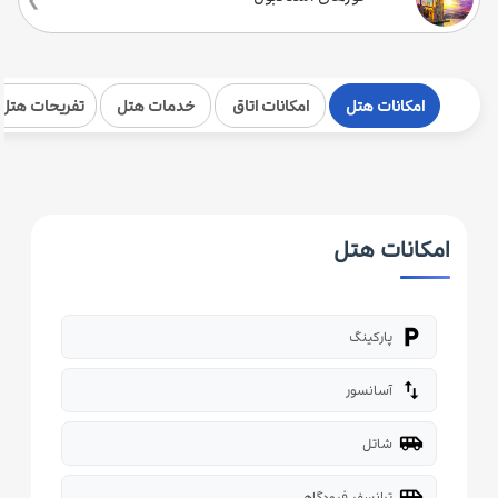
امکانات هتل
امکانات اتاق
خدمات هتل
تفریحات هتل
امکانات هتل
local_parking
پارکینگ
import_export
آسانسور
airport_shuttle
شاتل
airport_shuttle
ترانسفر فرودگاهی