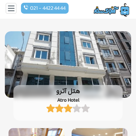
021 - 4422 44 44
هتل آترو
Atro Hotel