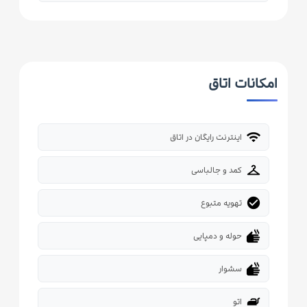
امکانات اتاق
wifi
اینترنت رایگان در اتاق
checkroom
کمد و جالباسی
check_circle
تهویه متبوع
dry
حوله و دمپایی
dry
سشوار
iron
اتو