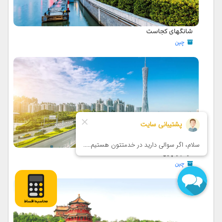
شانگهای کجاست
چین
گوانجو چین
چین