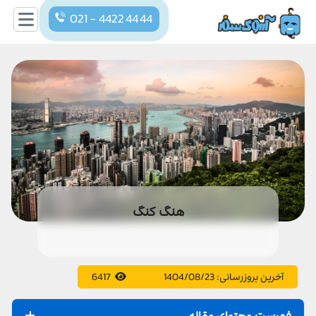
021 - 4422 44 44
هنگ کنگ
آخرین بروزرسانی:
1404/08/23
6417
فهرست محتوای مقاله