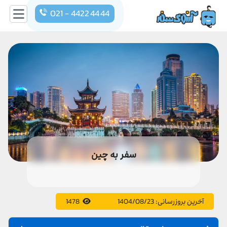
021 - 4422 44 44
سفر به چین
آخرین بروزرسانی:
1404/08/23
1478