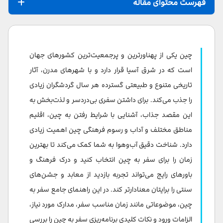
فهرست محتوای مقاله
چین کجاست؟
بهترین زمان سفر به چین
چین یکی از پهناورترین و پرجمعیت‌ترین کشورهای جهان
بهترین زمان سفر به چین بر اساس آب و هوا و تفریحات
است که در شرق آسیا قرار دارد و با شهرهای مدرن، آثار
تاریخی متنوع و طبیعتی گسترده هر سال گردشگران زیادی
بهترین زمان سفر چین برای تماشای جشنواره ها
را جذب می‌کند. برای داشتن سفری بی‌دردسر و لذت‌بخش به
بهترین زمان سفر به چین بر اساس هزینه ها
این مقصد جذاب، آشنایی با شرایط رفتن به چین، اقلیم
مناطق مختلف و آداب و رسوم فرهنگی چین اهمیت زیادی
شرایط سفر به چین چیست؟ برای سفر چین، به‌ویژه به عنوان
دارد. شناخت دقیق آب‌وهوا به شما کمک می‌کند تا بهترین
گردشگر، باید از قبل برای دریافت ویزای چین اقدام کنید.
زمان را برای سفر به چین انتخاب کنید و درک فرهنگ و
همچنین آگاهی از مدارک لازم، شرایط رفتن به چین، و نکاتی
باورهای رایج می‌تواند تجربه بازدید از معابد و جشن‌های
مثل بیمه مسافرتی و رزرو محل اقامت به برنامه‌ریزی بهتر
سنتی را برایتان معنادارتر کند. در این راهنمای جامع سفر به
کمک می‌کند. در این بخش، به بررسی مهم‌ترین مدارک مورد
چین، موضوعاتی مانند زمان مناسب سفر، مدارک مورد نیاز،
نیاز برای مسافرت به چین می‌پردازیم.
الزامات ورود و نکات کلیدی برنامه‌ریزی سفر به چین را بررسی