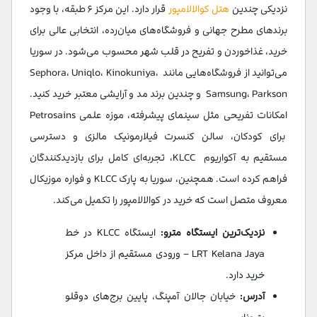
نزدیکی چندین
هتل کوالالامپور
قرار دارد. این مرکز ۶ طبقه، با وجود
برندهای مطرح جهانی و فروشگاه‌های میان‌رده، انتخابی عالی برای
خرید، غذاخوردن و تفریح در قلب شهر محسوب می‌شود. در سوریا
می‌توانید از فروشگاه‌هایی مانند Sephora، Uniqlo، Kinokuniya،
Samsung، Parkson و چندین برند مد و آرایشی معتبر خرید کنید.
امکانات تفریحی مثل سینمای پیشرفته، موزه علمی Petrosains
برای کودکان، سالن کنسرت فیلارمونیک مالزی و دسترسی
مستقیم به آکواریوم KLCC، تجربه‌ای کامل برای بازدیدکنندگان
فراهم کرده است. همچنین، سوریا به پارک KLCC و فواره موزیکال
معروف متصل است که خرید در کوالالامپور را تکمیل می‌کند.
نزدیک‌ترین ایستگاه مترو:
ایستگاه KLCC در خط
LRT Kelana Jaya – ورودی مستقیم از داخل مرکز
خرید دارد.
آدرس:
خیابان جالان آمپنگ، پایین برج‌های دوقلو