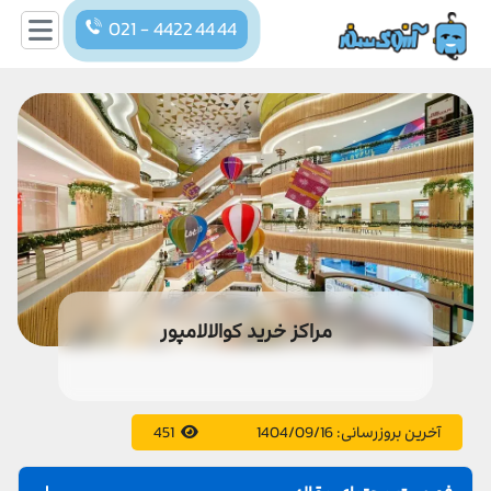
021 - 4422 44 44
مراکز خرید کوالالامپور
آخرین بروزرسانی:
1404/09/16
451