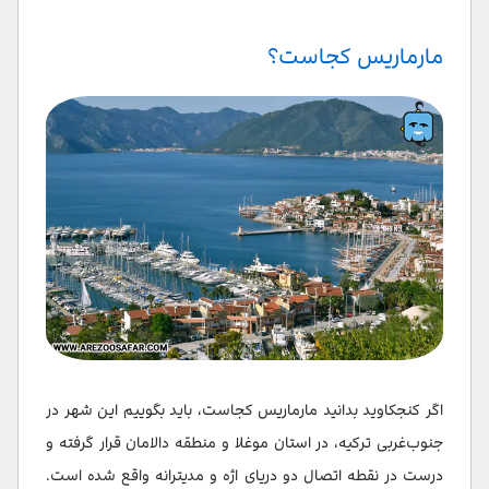
در سفر به مارماریس چی بخوریم ؟
مارماریس کجاست؟
رفت و آمد در مارماریس
هزینه سفر به مارماریس
هزینه بلیط هواپیما
هزینه اقامت در مارماریس
هزینه خورد و خوراک در مارماریس
هزینه حمل و نقل در مارماریس
هزینه تفریحات در مارماریس
جاهای دیدنی مارماریس کجاست
اگر کنجکاوید بدانید مارماریس کجاست، باید بگوییم این شهر در
جنوب‌غربی ترکیه، در استان موغلا و منطقه دالامان قرار گرفته و
جاهای تفریحی مارماریس
درست در نقطه اتصال دو دریای اژه و مدیترانه واقع شده است.