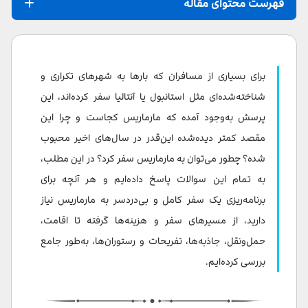
فهرست محتوای مقاله
مارماریس کجاست؟
فاصله مارماریس نسبت به شهرهای معروف ترکیه
برای بسیاری از مسافران که بارها به شهرهای تکراری و
چطور به مارماریس سفر کنیم؟
شناخته‌شده‌ای مثل استانبول یا آنتالیا سفر کرده‌اند، این
پرسش به‌وجود آمده که مارماریس کجاست و چرا این
سفر زمینی به مارماریس
مقصد کمتر دیده‌شده این‌قدر در سال‌های اخیر محبوب
سفر هوایی به مارماریس
شده؟ چطور می‌توان به مارماریس سفر کرد؟ در این مطلب،
به تمام این سوالات پاسخ داده‌ایم و هر آنچه برای
سفر با تور مارماریس
برنامه‌ریزی یک سفر کامل و بی‌دردسر به مارماریس نیاز
آب و هوای مارماریس
دارید، از مسیرهای سفر و هزینه‌ها گرفته تا اقامت،
حمل‌ونقل، جاذبه‌ها، تفریحات و رستوران‌ها، به‌طور جامع
بهترین زمان سفر به مارماریس
بررسی کرده‌ایم.
بهترین هتل های مارماریس
بهترین رستوران های مارماريس