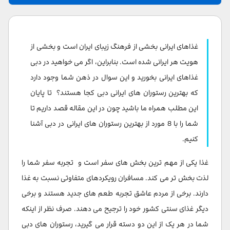
رستوران شبستان
رستوران ایران زمین
غذاهای ایرانی بخشی از فرهنگ زیبای ایران است و بخشی از
رستوران حاتم
هویت هر ایرانی شده است. بنابراین، اگر می خواهید در دبی
غذاهای ایرانی بخورید و این سوال در ذهن شما وجود دارد
رستوران پارس
که بهترین رستوران های ایرانی دبی کجا هستند؟ تا پایان
رستوران ترنج
این مطلب همراه ما باشید چون در این مقاله قصد داریم تا
شما را با 8 مورد از بهترین رستوران های ایرانی در دبی آشنا
رستوران فارسی
کنیم.
رستوران Al Ustad Special Kebab
غذا یکی از مهم ترین بخش های سفر است و تجربه سفر شما را
رستوران انار
لذت بخش تر می کند. مسافران رویکردهای متفاوتی نسبت به غذا
دارند. برخی از مردم عاشق تجربه طعم های جدید هستند و برخی
دیگر غذای سنتی کشور خود را ترجیح می دهند. صرف نظر از اینکه
شما در هر یک از این دو دسته قرار می گیرید، رستوران های دبی