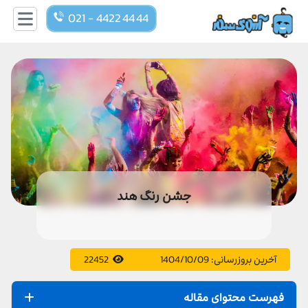
021 - 4422 44 44
جشن رنگ هند
آخرین بروزرسانی:
1404/10/09
22452
فهرست محتوای مقاله