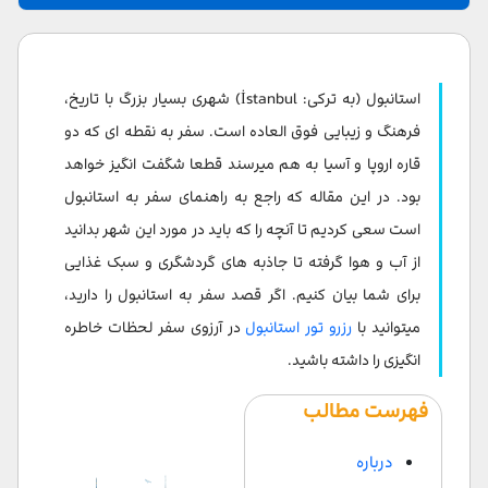
استانبول (به ترکی: İstanbul) شهری بسیار بزرگ با تاریخ،
درباره استانبول
فرهنگ و زیبایی فوق العاده است. سفر به نقطه ای که دو
قاره اروپا و آسیا به هم میرسند قطعا شگفت انگیز خواهد
اطلاعات کلی شهر استانبول
بود. در این مقاله که راجع به راهنمای سفر به استانبول
شماره تلفن های ضروری استانبول
است سعی کردیم تا آنچه را که باید در مورد این شهر بدانید
از آب و هوا گرفته تا جاذبه های گردشگری و سبک غذایی
بهترین زمان برای سفر به استانبول
برای شما بیان کنیم. اگر قصد سفر به استانبول را دارید،
بهترین مکان برای غذا خوردن در استانبول
میتوانید با
رزرو تور استانبول
در آرزوی سفر لحظات خاطره
انگیزی را داشته باشید.
غذاهای معروف ترکیه
حمل و نقل در استانبول
فهرست مطالب
دیدنی های معروف استانبول
درباره