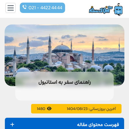
021 - 4422 44 44
راهنمای سفر به استانبول
آخرین بروزرسانی:
1404/08/23
1480
فهرست محتوای مقاله