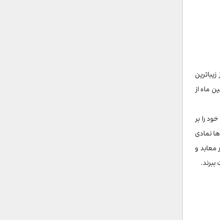
زیباترین
ین ماه از
ود را بر
ها نمادی
 معابد و
ببرند.