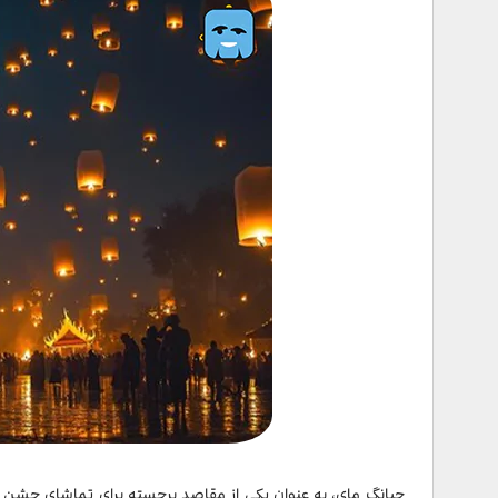
چیانگ مای، به عنوان یکی از مقاصد برجسته برای تماشای جشن فا