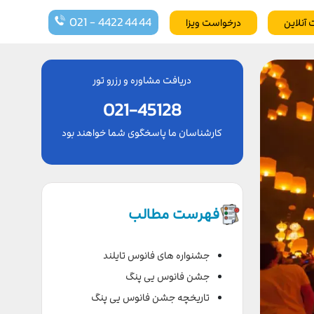
021 - 4422 44 44
 آنلاین
درخواست ویزا
دریافت مشاوره و رزرو تور
021-45128
کارشناسان ما پاسخگوی شما خواهند بود
فهرست مطالب
جشنواره های فانوس تایلند
جشن فانوس یی پنگ
تاریخچه جشن فانوس یی پنگ