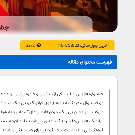
جشنو
آخرین بروزرسانی:
1404/08/23
2272
فهرست محتوای مقاله
جشن فانوس تایلند: یی پنگ در مقابل لوی کراتونگ
جشن فانوس یی پنگ
جشنواره فانوس تایلند، یکی از زیباترین و جادویی‌ترین رویداد
تاریخچه جشن فانوس یی پنگ
دو فستیوال معروف به نام‌های لوی کراتونگ و یی پنگ است که 
می‌کنند. در جشن یی پنگ، مردم فانوس‌های آسمانی را به هوا
بهترین مکان ها در چیانگ مای برای تماشای جشنواره یی پن
کراتونگ، فانوس‌ها بر روی آب شناور می‌شوند تا نشان‌دهنده تج
تاریخ های برگزاری یی پنگ
فرهنگ غنی تایلند است، بلکه فرصتی برای همبستگی و شادی در 