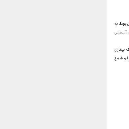
بودا، به
م از فانوس‌های آسمانی
ک بیماری
یا و شمع