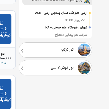
پایان سفر : 1405/05/31 ساعت : 02:00
ازمیر ، فرودگاه عدنان مِندرس ازمیر - ADB
مدت پرواز: 03:00
تهران ، فرودگاه امام خمینی - IKA
۶ شب
کوش‌آد
شرکت هواپیمایی : معراج
تور ترکیه
دو 
36,900,000 
+ 273 دلار
تور کوش‌آداسی
۶ شب
کوش‌آد