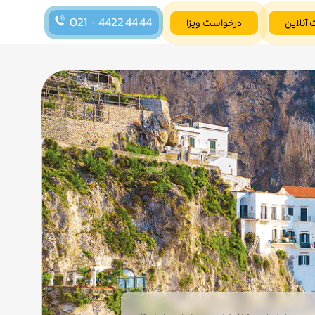
021 - 4422 44 44
 آنلاین
درخواست ویزا