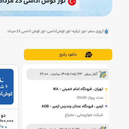
تور کوش آداسی 23 مرداد
آرزوی سفر
>
تور ترکیه
>
تور کوش‌آداسی
>
تور کوش آداسی 23 مرداد
دانلود پکیج
آغاز سفر : 1405/05/23 ساعت : 22:00
۶ شب
تهران ، فرودگاه امام خمینی - IKA
کوش‌آد
مدت پرواز: 03:00
ازمیر ، فرودگاه عدنان مِندرس ازمیر - ADB
شرکت هواپیمایی : معراج
دو 
36,900,000 
+ 240 دلار