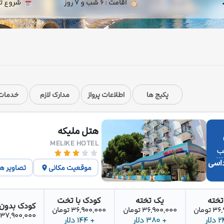
اقامت : 6 شب و 7 روز
شروع تور : 1405/05/23 | پایان ت
پکیج ها
اطلاعات پرواز
مدارک لازم
خدمات 
هتل ملیکه
MELIKE HOTEL
اسی
موقعیت مکانی
تصاویر ه
تخته
یک تخته
کودک با تخت
کودک بدون
تومان
36,900,000 تومان
36,900,000 تومان
37,900,000 تومان
+ 380 دلار
+ 144 دلار