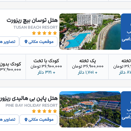
هتل توسان بیچ ریزورت
TUSAN BEACH RESORT
اسی
موقعیت مکانی
تصاویر ه
تخته
یک تخته
کودک با تخت
کودک بدون
تومان
36,900,000 تومان
36,900,000 تومان
37,900,000 تومان
+ 1,701 دلار
+ 321 دلار
هتل پاین بی هالیدی ریزور
PINE BAY HOLIDAY RESORT
اسی
موقعیت مکانی
تصاویر ه