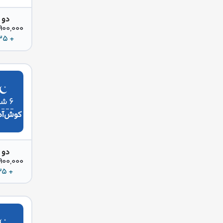
دو 
36,900,000 
+ 435 دلار
۶ شب
کوش‌آد
دو 
36,900,000 
+ 525 دلار