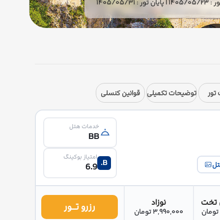
ور : 1405/05/31
تور
توضیحات تکمیلی
قوانین کنسلی
خدمات هتل
BB
امتیاز بوکینگ
B.
تل
6.9
 تخت
نوزاد
رزرو تــور
3,990,000 تومان