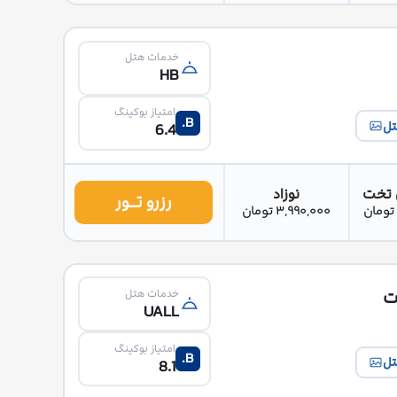
خدمات هتل
HB
امتیاز بوکینگ
B.
تل
6.4
 تخت
نوزاد
رزرو تــور
3,990,000 تومان
ت
خدمات هتل
UALL
امتیاز بوکینگ
B.
تل
8.1