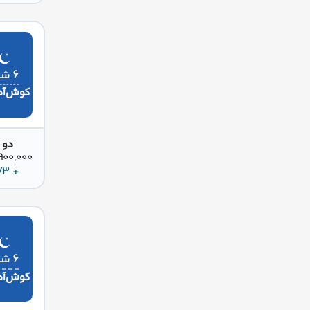
۶ شب
کوش‌آد
دو 
36,900,000 
+ 873 دلار
۶ شب
کوش‌آد