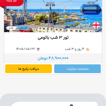
تور ویژه
گرجستان
اقساطی
نقدی
تور ۳ شب باتومی
4 روز و 3 شب
1405/05/26
48,900,000 تومان
مشاهده جزئیات
دریافت پکیج ها