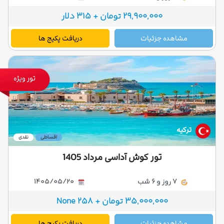
29,900,000 تومان + 315 دلار
مشاهده جزئیات
دریافت پکیج ها
تور ویژه
ترکیه
اقساطی
نقدی
تور کوش آداسی مرداد 1405
7 روز و 6 شب
1405/05/20
35,000,000 تومان + 258 None
مشاهده جزئیات
دریافت پکیج ها