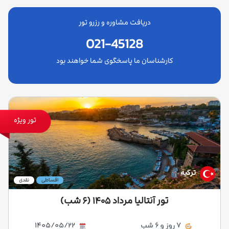
دریافت مشاوره و رزرو تور
021-45128
کارشناسان ما پاسخگوی شما خواهند بود
تور ویژه
ترکیه
اقساطی
نقدی
تور آنتالیا مرداد ۱۴۰۵ (۶ شب)
7 روز و 6 شب
1405/05/22