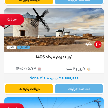
تور ویژه
ترکیه
اقساطی
نقدی
تور بدروم مرداد 1405
7 روز و 6 شب
1405/05/23
50,000,000 یورو + 710 None
مشاهده جزئیات
دریافت پکیج ها