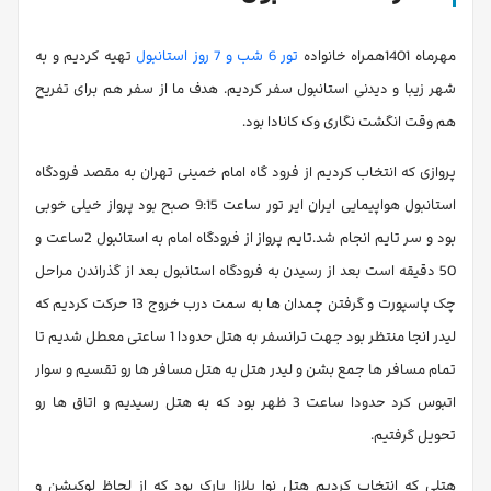
مهرماه 1401همراه خانواده
تور 6 شب و 7 روز استانبول
تهیه کردیم و به
شهر زیبا و دیدنی استانبول سفر کردیم. هدف ما از سفر هم برای تفریح
هم وقت انگشت نگاری وک کانادا بود.
پروازی که انتخاب کردیم از فرود گاه امام خمینی تهران به مقصد فرودگاه
استانبول هواپیمایی ایران ایر تور ساعت 9:15 صبح بود پرواز خیلی خوبی
بود و سر تایم انجام شد.تایم پرواز از فرودگاه امام به استانبول 2ساعت و
50 دقیقه است بعد از رسیدن به فرودگاه استانبول بعد از گذراندن مراحل
چک پاسپورت و گرفتن چمدان ها به سمت درب خروج 13 حرکت کردیم که
لیدر انجا منتظر بود جهت ترانسفر به هتل حدودا 1 ساعتی معطل شدیم تا
تمام مسافر ها جمع بشن و لیدر هتل به هتل مسافر ها رو تقسیم و سوار
اتبوس کرد حدودا ساعت 3 ظهر بود که به هتل رسیدیم و اتاق ها رو
تحویل گرفتیم.
هتلی که انتخاب کردیم هتل نوا پلازا پارک بود که از لحاظ لوکیشن و