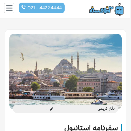
021 - 4422 44 44
نگار کریمی
-
سفرنامه استانبول