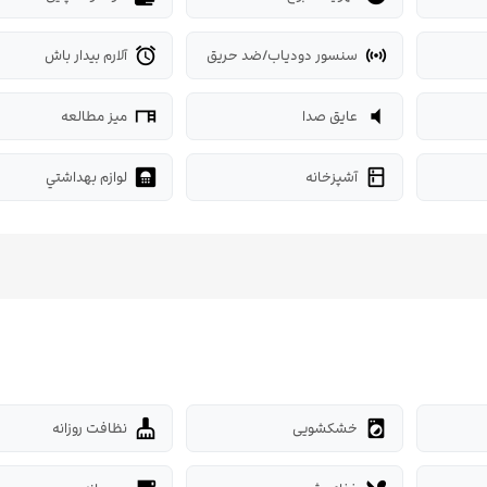
سنسور دودیاب/ضد حریق
آلارم بیدار باش
alarm
sensors
عایق صدا
میز مطالعه
desk
volume_mute
آشپزخانه
لوازم بهداشتي
bathroom
kitchen
خشکشویی
نظافت روزانه
cleaning_services
local_laundry_service