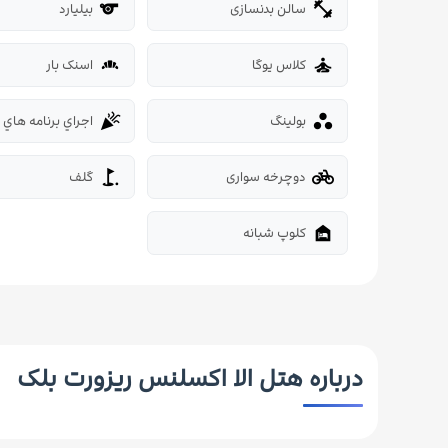
سالن بدنسازی
بیلیارد
sports_billiards
fitness_center
کلاس یوگا
اسنک بار
bakery_dining
self_improvement
بولینگ
اجراي برنامه هاي 
celebration

دوچرخه سواری
گلف
golf_course
pedal_bike
کلوپ شبانه
night_shelter
درباره هتل الا اکسلنس ریزورت بلک