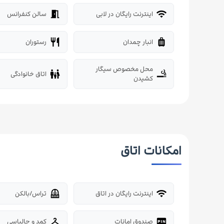
اینترنت رایگان در لابی
سالن کنفرانس
meeting_room
wifi
انبار چمدان
رستوران
restaurant
luggage
محل مخصوص سیگار
اتاق خانوادگی
family_restroom
smoking_rooms
کشیدن
امکانات اتاق
اینترنت رایگان در اتاق
تراس/بالکن
balcony
wifi
صندوق امانات
کمد و جالباسی
checkroom
fiber_pin