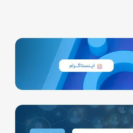
ایــنستاگـــرام