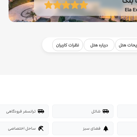
 بلک
Ela E
یحات هتل
درباره هتل
نظرات کاربران
شاتل
ترانسفر فرودگاهی
airport_shuttle
airport_shuttle
فضای سبز
ساحل اختصاصی
beach_access
park