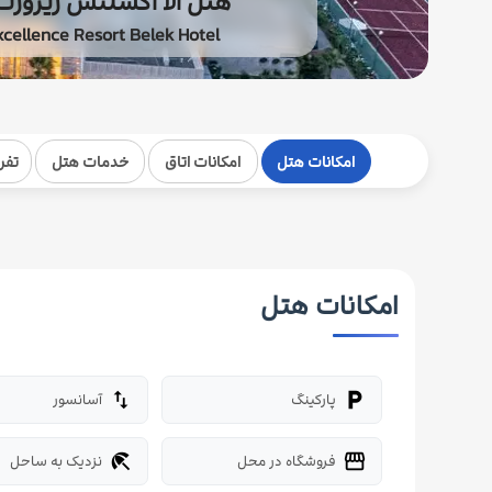
هتل الا اکسلنس ریزورت
xcellence Resort Belek Hotel
امکانات هتل
امکانات اتاق
خدمات هتل
تفر
امکانات هتل
پارکینگ
آسانسور
import_export
local_parking
فروشگاه در محل
نزدیک به ساحل
beach_access
storefront