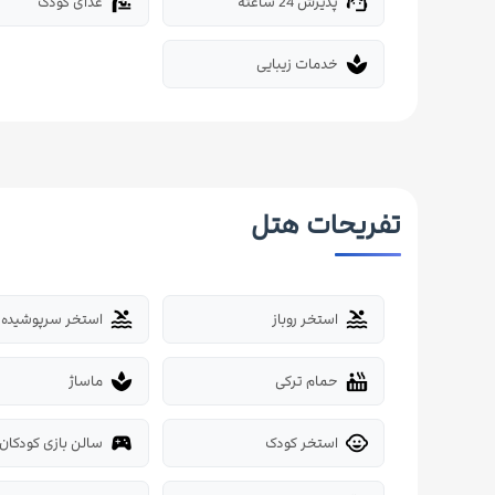
پذیرش 24 ساعته
غذای کودک
baby_changing_station
support_agent
خدمات زیبایی
spa
تفریحات هتل
استخر روباز
استخر سرپوشیده
pool
pool
حمام ترکی
ماساژ
spa
hot_tub
استخر کودک
سالن بازی کودکان
sports_esports
child_care