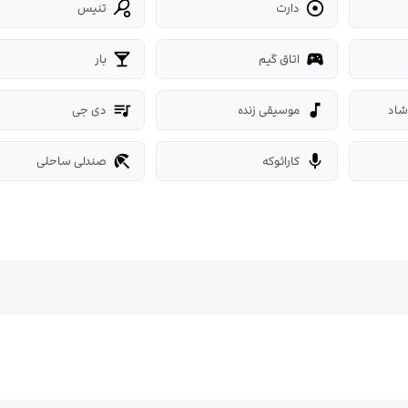
دارت
تنیس
sports_tennis

اتاق گیم
بار
local_bar
sports_esports
شاد
موسیقی زنده
دی جی
queue_music
music_note
کارائوکه
صندلی ساحلی
beach_access
mic