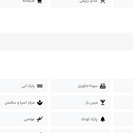
غذای رژیمی
صبحانه
free_breakfast
restaurant_menu
سونا/جکوزی
پارک آبی
water
hot_tub
مینی بار
مرکز اسپا و سلامتی
spa
local_bar
پارک کودک
غواصی
scuba_diving
park