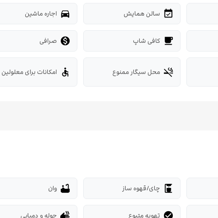
سالن همایش
اجاره ماشین
directions_car
event_available
کافی شاپ
صرافی

local_cafe
محل سیگار ممنوع
امکانات برای معلولین
accessible
smoke_free
چای/قهوه ساز
وان
bathtub
coffee_maker
تهویه متبوع
حوله و دمپایی
dry
check_circle