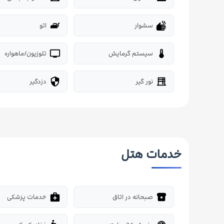
سشوار
اتو
iron
dry
سیستم گرمایش
تلوزیون/ماهواره
tv
thermostat
نور گیر
دزدگیر
security
blinds
خدمات هتل
صبحانه در اتاق
خدمات پزشکی
medical_services
breakfast_dining