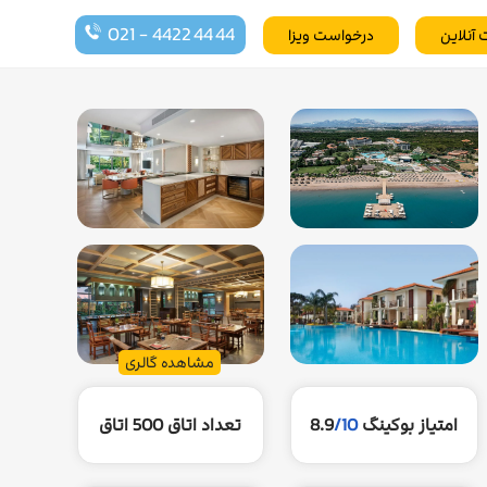
021 - 4422 44 44
 آنلاین
درخواست ویزا
مشاهده گالری
امتیاز بوکینگ
/10
8.9
تعداد اتاق
500 اتاق