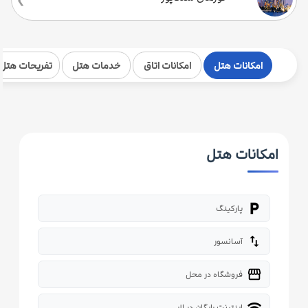
امکانات هتل
امکانات اتاق
خدمات هتل
تفریحات هتل
امکانات هتل
local_parking
پارکینگ
import_export
آسانسور
storefront
فروشگاه در محل
wifi
اینترنت رایگان در لابی