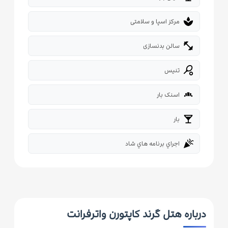
spa
مرکز اسپا و سلامتی
fitness_center
سالن بدنسازی
sports_tennis
تنیس
bakery_dining
اسنک بار
local_bar
بار
celebration
اجراي برنامه هاي شاد
درباره هتل گرند کاپتورن واترفرانت