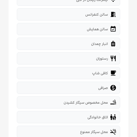
meeting_room
سالن کنفرانس
event_available
سالن همایش
luggage
انبار چمدان
restaurant
رستوران
local_cafe
کافی شاپ

صرافی
smoking_rooms
محل مخصوص سیگار کشیدن
family_restroom
اتاق خانوادگی
smoke_free
محل سیگار ممنوع