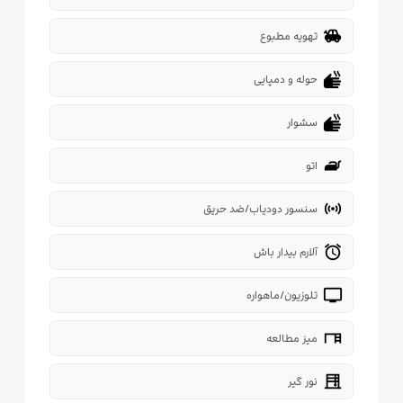
toys
تهویه مطبوع
dry
حوله و دمپایی
dry
سشوار
iron
اتو
sensors
سنسور دودیاب/ضد حریق
alarm
آلارم بیدار باش
tv
تلوزیون/ماهواره
desk
میز مطالعه
blinds
نور گیر