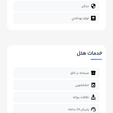
security
دزدگیر
bathroom
لوازم بهداشتي
خدمات هتل
breakfast_dining
صبحانه در اتاق
local_laundry_service
خشکشویی
cleaning_services
نظافت روزانه
support_agent
پذیرش 24 ساعته