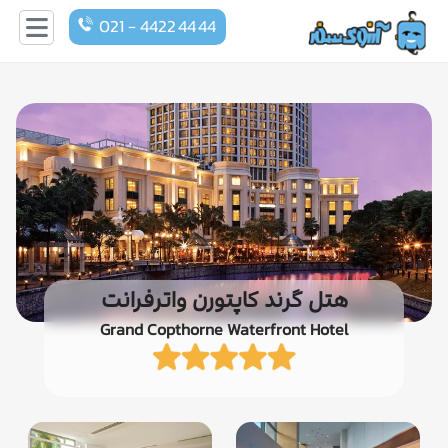
021 - 4422 44 44
هتل گرند کاپتورن واترفرانت
Grand Copthorne Waterfront Hotel