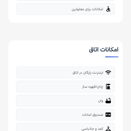
accessible
امکانات برای معلولین
امکانات اتاق
wifi
اینترنت رایگان در اتاق
coffee_maker
چای/قهوه ساز
bathtub
وان
fiber_pin
صندوق امانات
checkroom
کمد و جالباسی