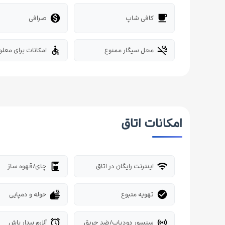
کافی شاپ
صرافی

local_cafe
محل سیگار ممنوع
امکانات برای معلو
accessible
smoke_free
امکانات اتاق
اینترنت رایگان در اتاق
چای/قهوه ساز
coffee_maker
wifi
تهویه متبوع
حوله و دمپایی
dry
check_circle
سنسور دودیاب/ضد حریق
آلارم بیدار باش
alarm
sensors