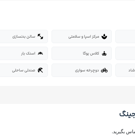
مرکز اسپا و سلامتی
سالن بدنسازی
fitness_center
spa
کلاس یوگا
اسنک بار
bakery_dining
self_improvement
شاد
دوچرخه سواری
صندلی ساحلی
beach_access
pedal_bike
وجینگ