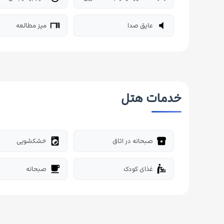
عایق صدا
میز مطالعه
desk
volume_mute
خدمات هتل
صبحانه در اتاق
خشکشویی
local_laundry_service
breakfast_dining
غذای کودک
صبحانه
free_breakfast
baby_changing_station