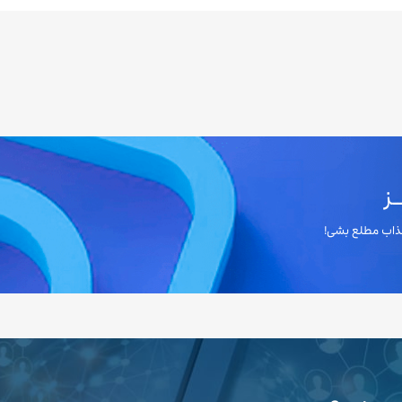
ز
 جذاب مطلع بشی!