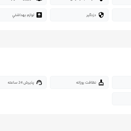
دزدگیر
لوازم بهداشتي
bathroom
security
نظافت روزانه
پذیرش 24 ساعته
support_agent
cleaning_services