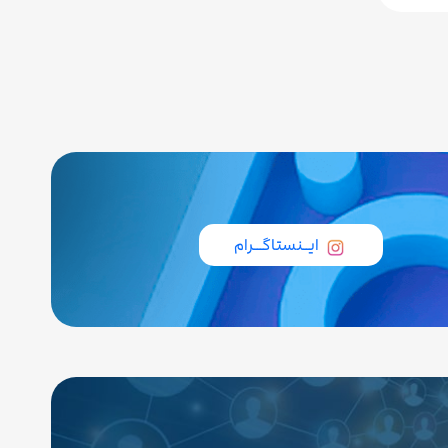
ایــنستاگـــرام