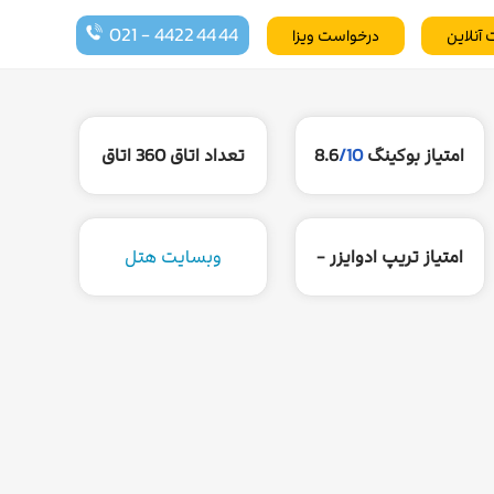
021 - 4422 44 44
 آنلاین
درخواست ویزا
امتیاز بوکینگ
/10
8.6
تعداد اتاق
360 اتاق
امتیاز تریپ ادوایزر -
وبسایت هتل