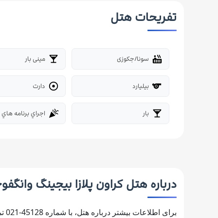
تفریحات هتل
سونا/جکوزی
مینی بار
local_bar
hot_tub
بیلیارد
دارت

sports_bi
بار
اجراي برنامه هاي 
celebration
local_bar
درباره هتل کراون پلازا بیجینگ وانگف
برای اطلاعات بیشتر درباره هتل، با شماره 45128-021 تماس بگیرید.