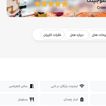
نگفوجینگ
Crow
یحات هتل
درباره هتل
نظرات کاربران
اینترنت رایگان در لابی
سالن کنفرانس
meeting_room
wifi
انبار چمدان
رستوران
restaurant
luggage