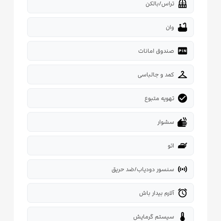
balcony
تراس/بالکن
bathtub
وان
fiber_pin
صندوق امانات
checkroom
کمد و جالباسی
check_circle
تهویه متبوع
dry
سشوار
iron
اتو
sensors
سنسور دودیاب/ضد حریق
alarm
آلارم بیدار باش
thermostat
سیستم گرمایش