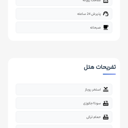
support_agent
پذیرش 24 ساعته
free_breakfast
صبحانه
تفریحات هتل
pool
استخر روباز
hot_tub
سونا/جکوزی
hot_tub
حمام ترکی