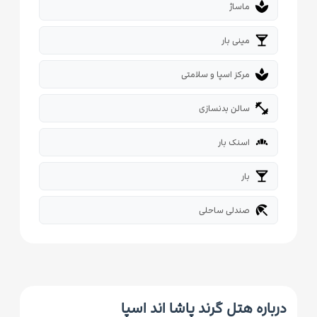
spa
ماساژ
local_bar
مینی بار
spa
مرکز اسپا و سلامتی
fitness_center
سالن بدنسازی
bakery_dining
اسنک بار
local_bar
بار
beach_access
صندلی ساحلی
درباره هتل گرند پاشا اند اسپا