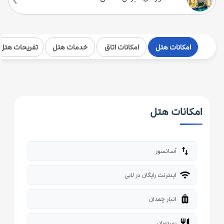
امکانات هتل
امکانات اتاق
خدمات هتل
تفریحات هتل
امکانات هتل
import_export
آسانسور
wifi
اینترنت رایگان در لابی
luggage
انبار چمدان
restaurant
رستوران