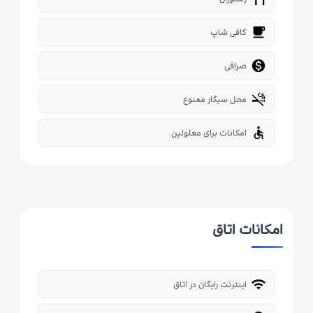
local_cafe
کافی شاپ

صرافی
smoke_free
محل سیگار ممنوع
accessible
امکانات برای معلولین
امکانات اتاق
wifi
اینترنت رایگان در اتاق