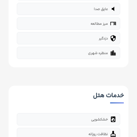
volume_mute
عایق صدا
desk
میز مطالعه
security
دزدگیر
location_city
منظره شهری
خدمات هتل
local_laundry_service
خشکشویی
cleaning_services
نظافت روزانه