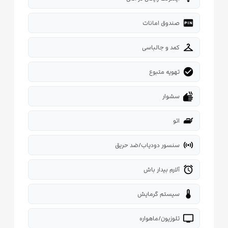
fiber_pin
صندوق امانات
checkroom
کمد و جالباسی
check_circle
تهویه متبوع
dry
سشوار
iron
اتو
sensors
سنسور دودیاب/ضد حریق
alarm
آلارم بیدار باش
thermostat
سیستم گرمایش
tv
تلوزیون/ماهواره