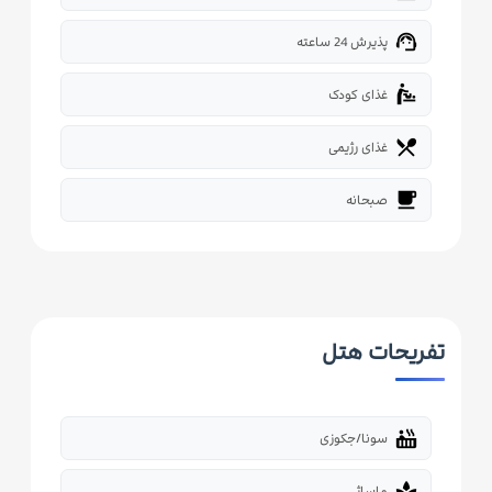
support_agent
پذیرش 24 ساعته
baby_changing_station
غذای کودک
restaurant_menu
غذای رژیمی
free_breakfast
صبحانه
تفریحات هتل
hot_tub
سونا/جکوزی
spa
ماساژ