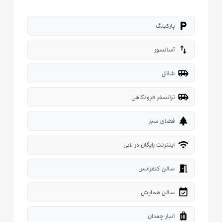
local_parking
پارکینگ
import_export
آسانسور
airport_shuttle
شاتل
airport_shuttle
ترانسفر فرودگاهی
park
فضای سبز
wifi
اینترنت رایگان در لابی
meeting_room
سالن کنفرانس
event_available
سالن همایش
luggage
انبار چمدان