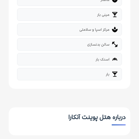
local_bar
مینی بار
spa
مرکز اسپا و سلامتی
fitness_center
سالن بدنسازی
bakery_dining
اسنک بار
local_bar
بار
درباره هتل پوینت آنکارا