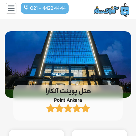
021 - 4422 44 44
هتل پوینت آنکارا
Point Ankara