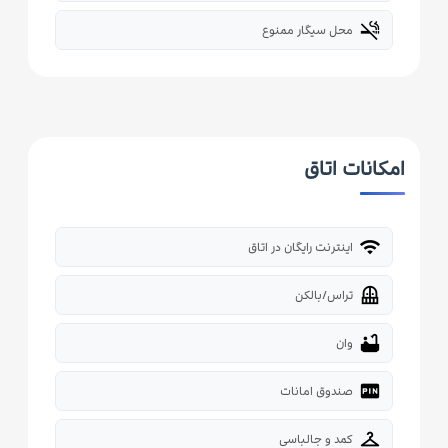
smoke_free
محل سیگار ممنوع
امکانات اتاق
wifi
اینترنت رایگان در اتاق
balcony
تراس/بالکن
bathtub
وان
fiber_pin
صندوق امانات
checkroom
کمد و جالباسی