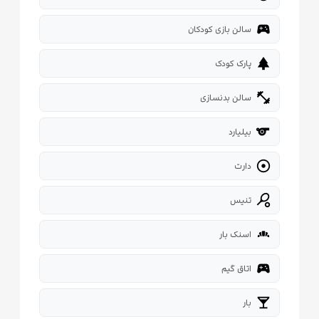
sports_esports
سالن بازی کودکان
park
پارک کودک
fitness_center
سالن بدنسازی
sport
بیلیارد

دارت
sports_tennis
تنیس
bakery_dining
اسنک بار
sports_esports
اتاق گیم
local_bar
بار