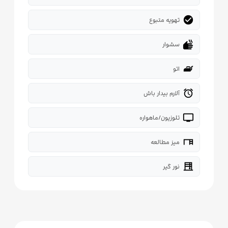
check_circle
تهویه متبوع
dry
سشوار
iron
اتو
alarm
آلارم بیدار باش
tv
تلوزیون/ماهواره
desk
میز مطالعه
blinds
نور گیر