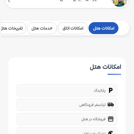
امکانات هتل
امکانات اتاق
خدمات هتل
تفریحات هتل
امکانات هتل
local_parking
پارکینگ
airport_shuttle
ترانسفر فرودگاهی
storefront
فروشگاه در هتل
beach_access
نزدیک به ساحل