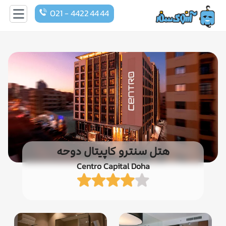
021 - 4422 44 44
هتل سنترو کاپیتال دوحه
Centro Capital Doha