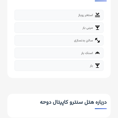
pool
استخر روباز
local_bar
مینی بار
fitness_center
سالن بدنسازی
bakery_dining
اسنک بار
local_bar
بار
درباره هتل سنترو کاپیتال دوحه