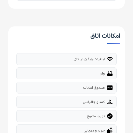
امکانات اتاق
wifi
اینترنت رایگان در اتاق
bathtub
وان
fiber_pin
صندوق امانات
checkroom
کمد و جالباسی
check_circle
تهویه متبوع
dry
حوله و دمپایی