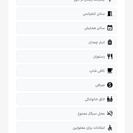
meeting_room
سالن کنفرانس
event_available
سالن همایش
luggage
انبار چمدان
restaurant
رستوران
local_cafe
کافی شاپ

صرافی
family_restroom
اتاق خانوادگی
smoke_free
محل سیگار ممنوع
accessible
امکانات برای معلولین