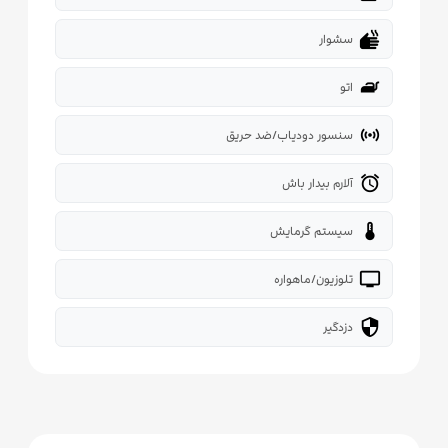
dry
سشوار
iron
اتو
sensors
سنسور دودیاب/ضد حریق
alarm
آلارم بیدار باش
thermostat
سیستم گرمایش
tv
تلوزیون/ماهواره
security
دزدگیر