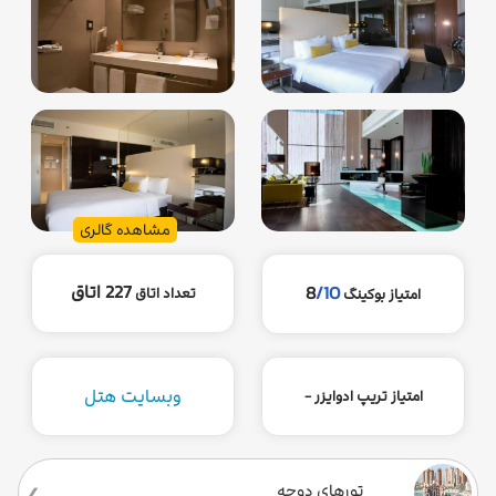
مشاهده گالری
227 اتاق
8
/10
تعداد اتاق
امتیاز بوکینگ
وبسایت هتل
امتیاز تریپ ادوایزر -
تورهای دوحه