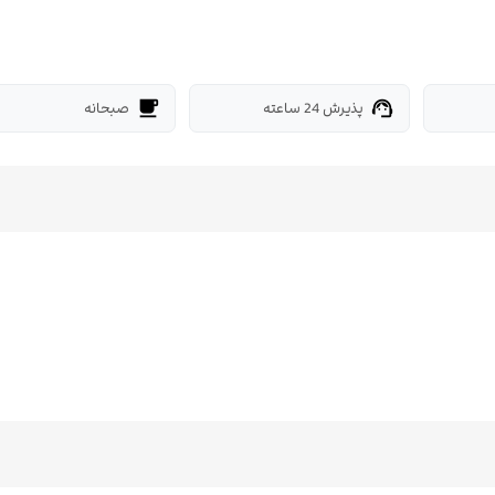
پذیرش 24 ساعته
صبحانه
free_breakfast
support_agent