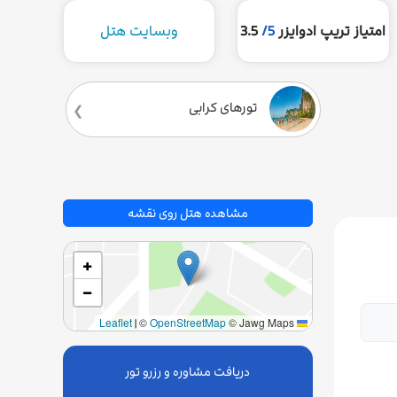
امتیاز تریپ ادوایزر
5/
3.5
وبسایت هتل
تورهای کرابی
مشاهده هتل روی نقشه
+
−
|
©
OpenStreetMap
© Jawg Maps
Leaflet
دریافت مشاوره و رزرو تور