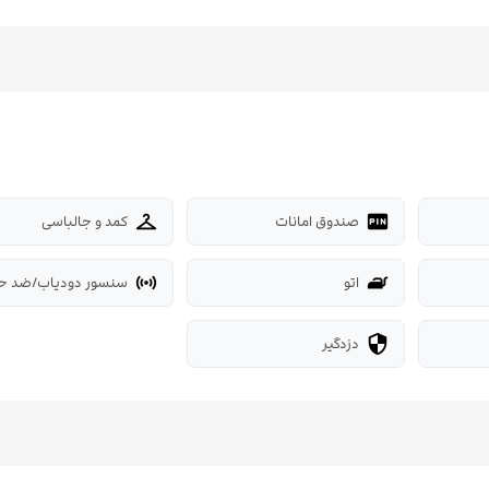
صندوق امانات
کمد و جالباسی
checkroom
fiber_pin
اتو
سنسور دودیاب/ضد ح
sensors
iron
دزدگیر
security