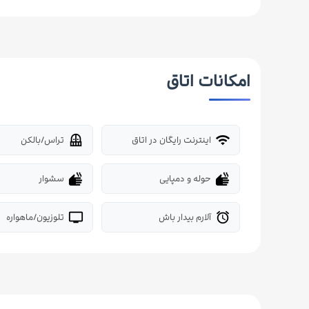
امکانات اتاق
اینترنت رایگان در اتاق
تراس/بالکن
balcony
wifi
حوله و دمپایی
سشوار
dry
dry
آلارم بیدار باش
تلوزیون/ماهواره
tv
alarm