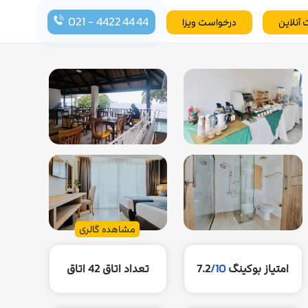
021 - 4422 44 44
 آنلاین
درخواست ویزا
مشاهده گالری
امتیاز بوکینگ
/10
7.2
تعداد اتاق
42 اتاق