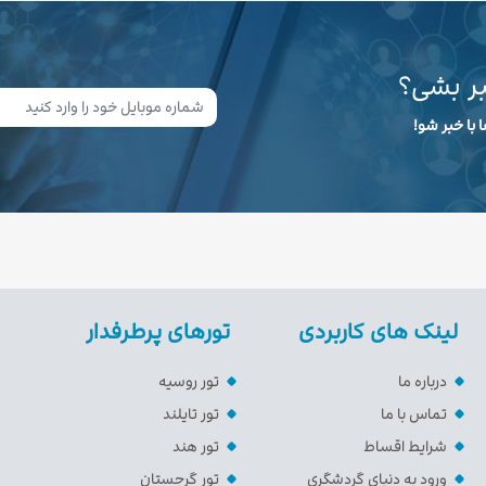
بر بشی؟
 با خبر شو!
لینک های کاربردی
تورهای پرطرفدار
درباره ما
تور روسیه
تماس با ما
تور تایلند
شرایط اقساط
تور هند
ورود به دنیای گردشگری
تور گرجستان