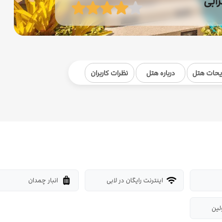
رابی
یحات هتل
درباره هتل
نظرات کاربران
اینترنت رایگان در لابی
انبار چمدان
luggage
wifi
لین