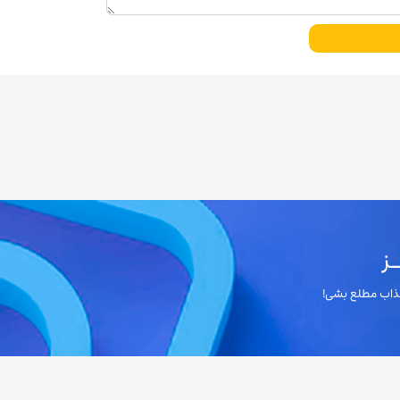
ز
 جذاب مطلع بشی!