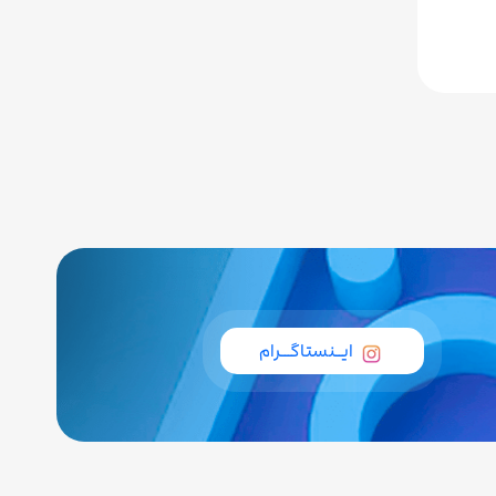
ایــنستاگـــرام