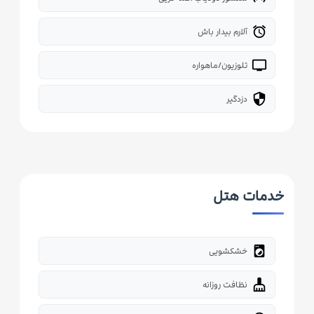
alarm
آلارم بیدار باش
tv
تلوزیون/ماهواره
security
دزدگیر
خدمات هتل
local_laundry_service
خشکشویی
cleaning_services
نظافت روزانه