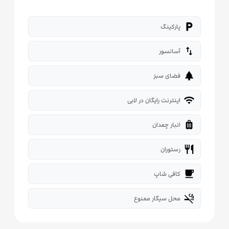
local_parking
پارکینگ
import_export
آسانسور
park
فضای سبز
wifi
اینترنت رایگان در لابی
luggage
انبار چمدان
restaurant
رستوران
local_cafe
کافی شاپ
smoke_free
محل سیگار ممنوع