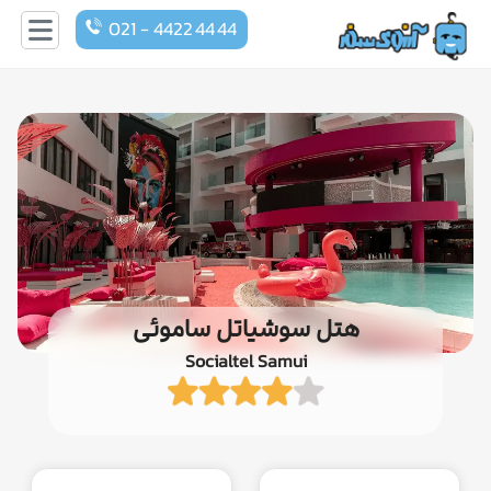
021 - 4422 44 44
هتل سوشیاتل ساموئی
Socialtel Samui