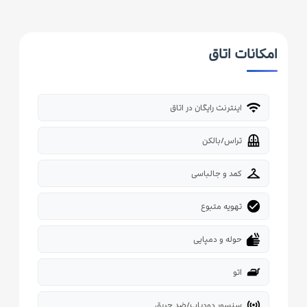
امکانات اتاق
wifi
اینترنت رایگان در اتاق
balcony
تراس/بالکن
checkroom
کمد و جالباسی
check_circle
تهویه متبوع
dry
حوله و دمپایی
iron
اتو
sensors
سنسور دودیاب/ضد حریق