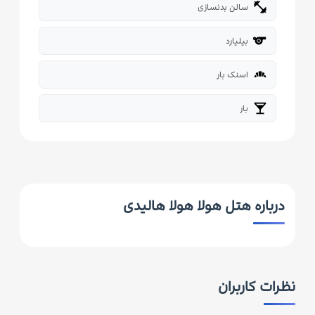
fitness_center
سالن بدنسازی
sport
بیلیارد
bakery_dining
اسنک بار
local_bar
بار
درباره هتل هولا هولا هالیدی
نظرات کاربران