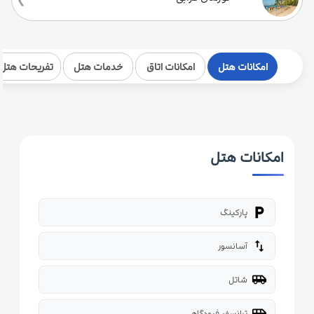
امکانات هتل
امکانات اتاق
خدمات هتل
تفریحات هتل
امکانات هتل
local_parking
پارکینگ
import_export
آسانسور
airport_shuttle
شاتل
airport_shuttle
ترانسفر فرودگاهی