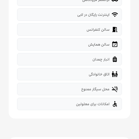
wifi
اینترنت رایگان در لابی
meeting_room
سالن کنفرانس
event_available
سالن همایش
luggage
انبار چمدان
family_restroom
اتاق خانوادگی
smoke_free
محل سیگار ممنوع
accessible
امکانات برای معلولین