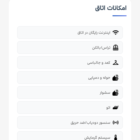
امکانات اتاق
wifi
اینترنت رایگان در اتاق
balcony
تراس/بالکن
checkroom
کمد و جالباسی
dry
حوله و دمپایی
dry
سشوار
iron
اتو
sensors
سنسور دودیاب/ضد حریق
thermostat
سیستم گرمایش