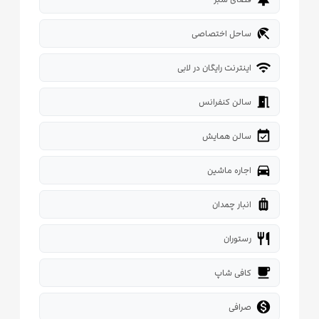
beach_access
ساحل اختصاصی
wifi
اینترنت رایگان در لابی
meeting_room
سالن کنفرانس
event_available
سالن همایش
directions_car
اجاره ماشین
luggage
انبار چمدان
restaurant
رستوران
local_cafe
کافی شاپ

صرافی