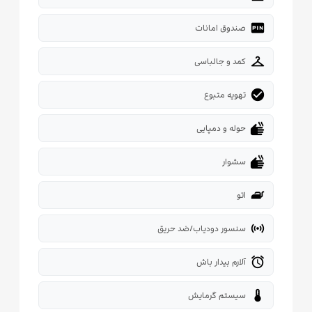
fiber_pin
صندوق امانات
checkroom
کمد و جالباسی
check_circle
تهویه متبوع
dry
حوله و دمپایی
dry
سشوار
iron
اتو
sensors
سنسور دودیاب/ضد حریق
alarm
آلارم بیدار باش
thermostat
سیستم گرمایش