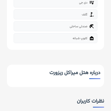
queue_music
دی جی
golf_course
گلف
beach_access
صندلی ساحلی
night_shelter
کلوپ شبانه
درباره هتل میراکل ریزورت
نظرات کاربران