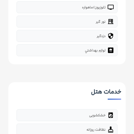
tv
تلوزیون/ماهواره
blinds
نور گیر
security
دزدگیر
bathroom
لوازم بهداشتي
خدمات هتل
local_laundry_service
خشکشویی
cleaning_services
نظافت روزانه