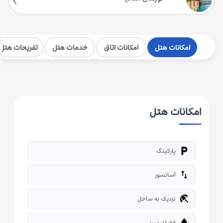
امکانات هتل
امکانات اتاق
خدمات هتل
تفریحات هتل
امکانات هتل
local_parking
پارکینگ
import_export
آسانسور
beach_access
نزدیک به ساحل
park
فضای سبز