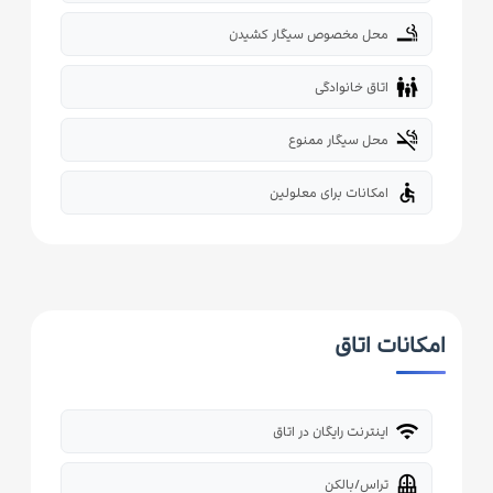
smoking_rooms
محل مخصوص سیگار کشیدن
family_restroom
اتاق خانوادگی
smoke_free
محل سیگار ممنوع
accessible
امکانات برای معلولین
امکانات اتاق
wifi
اینترنت رایگان در اتاق
balcony
تراس/بالکن